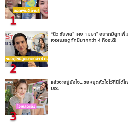
1
“นิว ชัยพล” เผย “เมษา” อยากมีลูกเพิ่ม
เจอหมอดูทักมีมากกว่า 4 ถึงจะดี!
2
แล้วจะอยู่ยังไง...ขอหยุดหัวใจไว้ที่นี่ได้ไห
มอะ
3