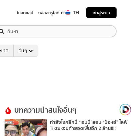
TH
เข้าสู่ระบบ
โหลดแอป
กล่องทรูไอดี ทีวี
ระเทศ
อื่นๆ
บทความน่าสนใจอื่นๆ
ทำยังไงคลิกนี่ “เจนนี่”สอน “ป๋อ-เอ๋” ไลฟ์
Tiktokจนทำยอดเพิ่มอีก 2 ล้าน!!!!