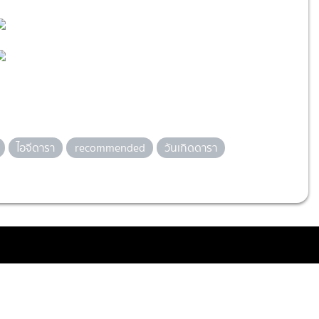
ไอจีดารา
recommended
วันเกิดดารา