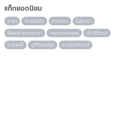
แท็กยอดนิยม
ดารา
ข่าวบันเทิง
ข่าวดารา
ไอจีดารา
อินสตราแกรมดารา
recommended
ประวัติดารา
ดาราเดลี่
ดูทีวีออนไลน์
ข่าวบันเทิงวันนี้