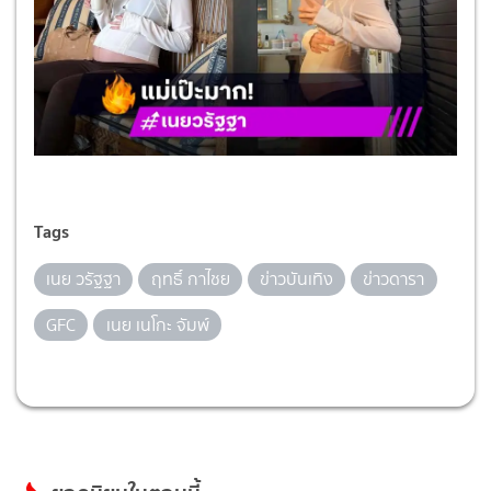
Tags
เนย วรัฐฐา
ฤทธิ์ กาไชย
ข่าวบันเทิง
ข่าวดารา
GFC
เนย เนโกะ จัมพ์