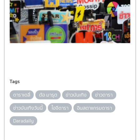
Tags
ดาราเดลี่
ต้อ มารุต
ข่าวบันเทิง
ข่าวดารา
ข่าวบันเทิงวันนี้
ไอจีดารา
อินสตาแกรมดารา
Daradaily