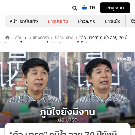
TH
เข้าสู่ระบบ
หน้าแรกบันเทิง
ข่าวบันเทิง
ข่าวละคร
ข่าวหนัง
รี
อ่าน
บันเทิงดารา
ข่าวบันเทิง
“ต้อ มารุต” ภูมิใจ อายุ 70 ปี
ยังมีงาน ไม่คิดเกษียณ เชื่อปรับตัวตามเทคโนโลยีจะดี
“ต้อ มารุต” ภูมิใจ อายุ 70 ปียังมี