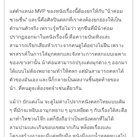
แต่ตำแหน่ง MVP ของหนังเรื่องนี้ต้องยกให้กับ "น้าค่อม
ชวนชื่น" และนี่คือศิลปินตลกที่เราคงต้องยกย่องให้เป็น
ตำนานตัวจริง เพราะรู้หรือไม่ว่า ทุกซีนที่มีน้าค่อม
ปรากฏออกมาในหนังเรื่องนี้ คือความบันเทิงและ
สามารถเรียกเสียงหัวเราะจากคนดูได้อย่างไม่ฝืน เพราะ
พรสรรค์ในการใส่มุกตลกและจังหวะการตลกแบบเฉพาะ
ของเขาเท่านั้น น้าค่อมสามารถปรุงแต่งมุกต่าง ๆ ออกมา
ได้แบบไม่ต้องพยายามทำให้ตลก แต่มันสามารถตลกได้
ตัวของมันเอง และนี่ก็กลายเป็นผลงานชิ้นสุดท้ายของ
น้า...ที่คนดูจะต้องจดจำเช่นเดียวกัน
แม้ว่า บักแตงโม จะดูไม่ต่างไปจากหนังตลกไทยแบบเดิม
ๆ ที่มักจะหยิบเอามุกหยาบ ๆ มุกเหยียด ๆ กับเรื่องใต้สะดือ
มาทำใหชวนโจ๊ก แต่ก็ยังถือว่าเป็นหนังตลกที่ไม่ได้
ลามปามและเกินขอบเขตมากเกิน พล็อตเรื่องและ
โครงสร้างอาจจะมีแค่หยิบมือ หนังมีออกน้ำหลุดทะเลไป