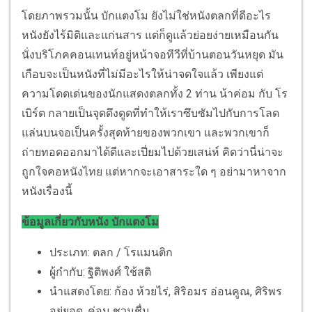
โดยภาพรวมนั้น บักแตงโม ยังไม่ใช่หนังตลกที่ดีอะไร
หนังยังไร้มิติและแก่นสาร แต่ก็ดูแล้วย่อยง่ายเหมือนกัน
นั่งบริโภคคอนเทนท์อยู่หน้าจอทีวีที่บ้านตอนวันหยุด มัน
เกือบจะเป็นหนังที่ไม่มีอะไรให้น่าจดใจแล้ว เพียงแต่
ความโดดเด่นของนักแสดงตลกทั้ง 2 ท่าน น้าค่อม กับ โร
เบิร์ต กลายเป็นจุดดึงดูดที่ทำให้เราซึบซัมไปกับการโลด
แล่นบนจอเป็นครั้งสุดท้ายของพวกเขา และพวกเขาก็
ถ่ายทอดออกมาได้ดีและเปี่ยมไปด้วยเสน่ห์ คิดว่านี่น่าจะ
ถูกใจคอหนังไทย แต่หากจะเอาสาระใด ๆ อย่ามาหาจาก
หนังเรื่องนี้
ข้อมูลเกี่ยวกับหนัง บักแตงโม
ประเภท: ตลก / โรแมนติก
ผู้กำกับ: ฐิติพงศ์ ใช้สติ
นำแสดงโดย: ก้อง ห้วยไร่, สิริอมร อ่อนคูณ, ศิริพร
อยู่ยอด, ค่อม ชวนชื่น