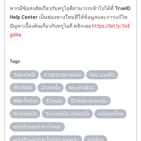
หากมีข้อสงสัยเกี่ยวกับทรูไอดีสามารถเข้าไปได้ที่
TrueID
Help Center
เป็นช่องทางใหม่ที่ให้ข้อมูลและการแก้ไข
ปัญหาเบื้องต้นเกี่ยวกับทรูไอดี คลิกเลย
https://bit.ly/3xE
gdAa
Tags
ก้อง ห้วยไร่
ข่าวสารวงการหนัง
ค่อม ชวนชื่น
ตั๊ก ศิริพร
บักแตงโม
พระนครฟิลม์
ฟิฟิล ไทบ้าน
รีวิวหนัง
รีวิวหนัง บักแตงโม
วิจารณ์หนัง
วิจารณ์หนัง บักแตงโม
หนังตลกไทย
หนังเรื่องสุดท้าย น้าค่อม
หนังเรื่องสุดท้าย โรเบิร์ต สายควัน
หนังไทย