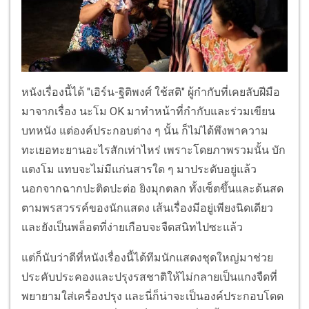
หนังเรื่องนี้ได้ "เอิร์น-ฐิติพงศ์ ใช้สติ" ผู้กำกับที่เคยลับฝีมือ
มาจากเรื่อง นะโม OK มาทำหน้าที่กำกับและร่วมเขียน
บทหนัง แต่องค์ประกอบต่าง ๆ นั้น ก็ไม่ได้พึงพาความ
ทะเยอทะยานอะไรสักเท่าไหร่ เพราะโดยภาพรวมนั้น บัก
แตงโม แทบจะไม่มีแก่นสารใด ๆ มาประดับอยู่แล้ว
นอกจากฉากปะติดปะต่อ ยิงมุกตลก ทั้งเซ็ตขึ้นและด้นสด
ตามพรสวรรค์ของนักแสดง เส้นเรื่องมีอยู่เพียงนิดเดียว
และยังเป็นพล็อตที่ง่ายเกือบจะจืดสนิทไปซะแล้ว
แต่ก็นับว่าดีที่หนังเรื่องนี้ได้ทีมนักแสดงชุดใหญ่มาช่วย
ประคับประคองและปรุงรสชาติให้ไม่กลายเป็นแกงจืดที่
พยายามใส่เครื่องปรุง และนี่ก็น่าจะเป็นองค์ประกอบโดด