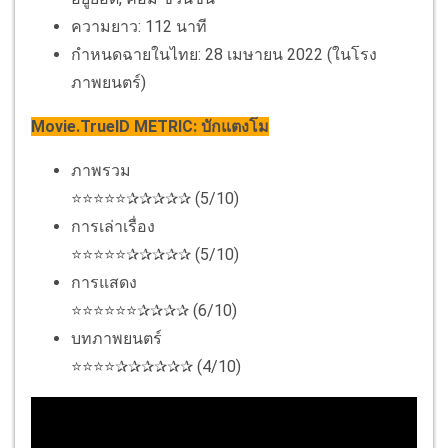
ความยาว: 112 นาที
กำหนดฉายในไทย: 28 เมษายน 2022 (ในโรง
ภาพยนตร์)
Movie.TrueID METRIC: บักแตงโม
ภาพรวม
⭐⭐⭐⭐⭐✰✰✰✰✰ (5/10)
การเล่าเรื่อง
⭐⭐⭐⭐⭐✰✰✰✰✰ (5/10)
การแสดง
⭐⭐⭐⭐⭐⭐✰✰✰✰ (6/10)
บทภาพยนตร์
⭐⭐⭐⭐✰✰✰✰✰✰ (4/10)