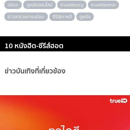
อนิเมะ
ดูหนังออนไลน์
trueidstory
trueidanime
ข่าวสารวงการอนิเมะ
ซีรีส์เกาหลี
ดูหนัง
10 หนังฮิต-ซีรีส์ฮอต
ข่าวบันเทิงที่เกี่ยวข้อง