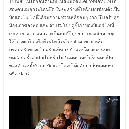
โซเฟีย” ให้ได้ก่อนร้านที่เป็นสมบัติชิ้นเดียวที่พ่อทิ้งให้ให้
สองคนแม่ลูกจะโดนยึด ในระหว่างที่โทนี่หลบซ่อนตัวเป็น
บักแตงโม โทนี่ได้รับความช่วยเหลือลับๆ จาก “ปีแอร์” ลูก
น้องเก่าของพ่อ และ จ่าแรมโบ้” คู่ซี้เก่าของปีแอร์ โทนี่
เร่งหาทางวางแผนทวงคืนสมบัติทุกอย่างของพ่อจากลุง
ให้ได้โดยเร็ว เพื่อที่จะโทนี่จะได้กลับมาช่วยเหลือ
ครอบครัวของเดือน รักแท้ของ บักแตงโม จะผ่านบท
ทดสอบครั้งสำคัญได้หรือไม่? แม่ดาวจะได้ร้านมาเป็น
ของตัวเองมั้ย? และบักแตงโมจะได้กลับมาสืบทอดมรดก
หรือเปล่า?