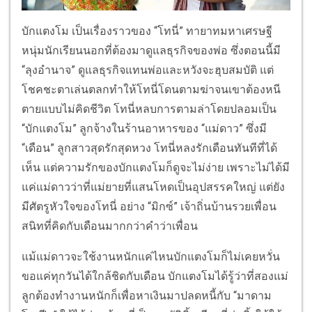
บักแตงโม เป็นเรื่องราวของ “โทนี่” ทายาทมหาเศรษฐี
หนุ่มนักเรียนนอกที่ต้องมาดูแลธุรกิจของพ่อ ซึ่งตอนนี้มี
“ลุงอำนาจ” ดูแลธุรกิจแทนพ่อและหวังจะฮุบสมบัติ แต่
โชคชะตาเล่นตลกทำให้โทนี่โดนตามฆ่าจนเขาต้องหนี
ตายแบบไม่คิดชีวิต โทนี่หลบการตามล่าโดยปลอมเป็น
“บักแตงโม” ลูกจ้างในร้านอาหารของ “แม่ดาว” ซึ่งมี
“เดือน” ลูกสาวสุดรักสุดหวง โทนี่หลงรักเดือนทันทีที่ได้
เห็น แต่ความรักของบักแตงโมก็ดูจะไม่ง่าย เพราะไม่ได้มี
แค่แม่ดาวว่าที่แม่ยายที่แสนโหดเป็นอุปสรรคใหญ่ แต่ยัง
มีศัตรูหัวใจของโทนี่ อย่าง “มิกซ์” เจ้าถิ่นบ้านรวยเพื่อน
สนิทที่คิดกับเดือนมากกว่าคำว่าเพื่อน
แม้แม่ดาวจะใช้งานหนักแค่ไหนบักแตงโมก็ไม่เคยหวั่น
ขอแค่ทุกวันได้ใกล้ชิดกับเดือน บักแตงโมได้รู้ว่าที่สองแม่
ลูกต้องทำงานหนักก็เพื่อหาเงินมาปลดหนี้กับ “มาดาม