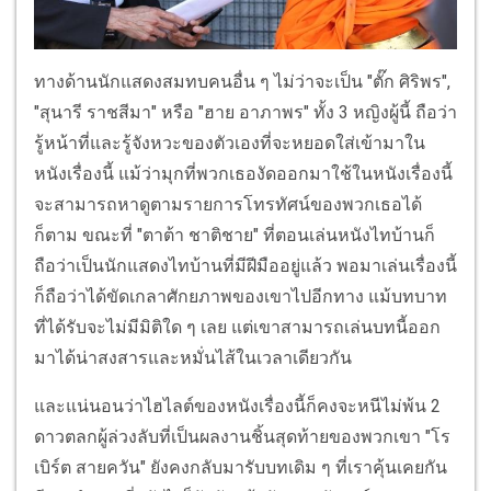
ทางด้านนักแสดงสมทบคนอื่น ๆ ไม่ว่าจะเป็น "ตั๊ก ศิริพร",
"สุนารี ราชสีมา" หรือ "ฮาย อาภาพร" ทั้ง 3 หญิงผู้นี้ ถือว่า
รู้หน้าที่และรู้จังหวะของตัวเองที่จะหยอดใส่เข้ามาใน
หนังเรื่องนี้ แม้ว่ามุกที่พวกเธองัดออกมาใช้ในหนังเรื่องนี้
จะสามารถหาดูตามรายการโทรทัศน์ของพวกเธอได้
ก็ตาม ขณะที่ "ตาต้า ชาติชาย" ที่ตอนเล่นหนังไทบ้านก็
ถือว่าเป็นนักแสดงไทบ้านที่มีฝีมืออยู่แล้ว พอมาเล่นเรื่องนี้
ก็ถือว่าได้ขัดเกลาศักยภาพของเขาไปอีกทาง แม้บทบาท
ที่ได้รับจะไม่มีมิติใด ๆ เลย แต่เขาสามารถเล่นบทนี้ออก
มาได้น่าสงสารและหมั่นไส้ในเวลาเดียวกัน
และแน่นอนว่าไฮไลต์ของหนังเรื่องนี้ก็คงจะหนีไม่พ้น 2
ดาวตลกผู้ล่วงลับที่เป็นผลงานชิ้นสุดท้ายของพวกเขา "โร
เบิร์ต สายควัน" ยังคงกลับมารับบทเดิม ๆ ที่เราคุ้นเคยกัน