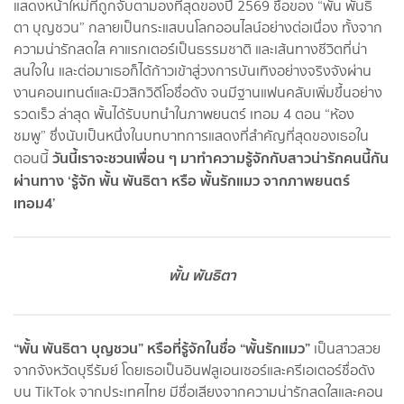
แสดงหน้าใหม่ที่ถูกจับตามองที่สุดของปี 2569 ชื่อของ “พั้น พันธิ
ตา บุญชวน” กลายเป็นกระแสบนโลกออนไลน์อย่างต่อเนื่อง ทั้งจาก
ความน่ารักสดใส คาแรกเตอร์เป็นธรรมชาติ และเส้นทางชีวิตที่น่า
สนใจใน และต่อมาเธอก็ได้ก้าวเข้าสู่วงการบันเทิงอย่างจริงจังผ่าน
งานคอนเทนต์และมิวสิกวิดีโอชื่อดัง จนมีฐานแฟนคลับเพิ่มขึ้นอย่าง
รวดเร็ว ล่าสุด พั้นได้รับบทนำในภาพยนตร์ เทอม 4 ตอน “ห้อง
ชมพู” ซึ่งนับเป็นหนึ่งในบทบาทการแสดงที่สำคัญที่สุดของเธอใน
วันนี้เราจะชวนเพื่อน ๆ มาทำความรู้จักกับสาวน่ารักคนนี้กัน
ตอนนี้
ผ่านทาง ‘รู้จัก พั้น พันธิตา หรือ พั้นรักแมว จากภาพยนตร์
เทอม4’
พั้น พันธิตา
“พั้น พันธิตา บุญชวน” หรือที่รู้จักในชื่อ “พั้นรักแมว”
เป็นสาวสวย
จากจังหวัดบุรีรัมย์ โดยเธอเป็นอินฟลูเอนเซอร์และครีเอเตอร์ชื่อดัง
บน TikTok จากประเทศไทย มีชื่อเสียงจากความน่ารักสดใสและคอน