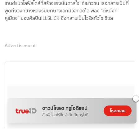
เทนต์แนวไลฟ์สไตล์ที่สร้างแรงบันดาลใจแก่เยาวชน เธอกลายเป็นที่
พูดถึงวงกว้างหลังรับบทนางเอกมิวสิกวิดีโอเพลง “ตีหนึ่งที่
คูเมือง” ของศิลปินILLSLICK ซึ่งกลายเป็นไวรัลทั่วโซเชียล
Advertisement
ดาวน์โหลด ทรูไอดีแอป
โหลดเลย
สัมผัสโลกไร้ขีดจำกัดกับทรูไอดี