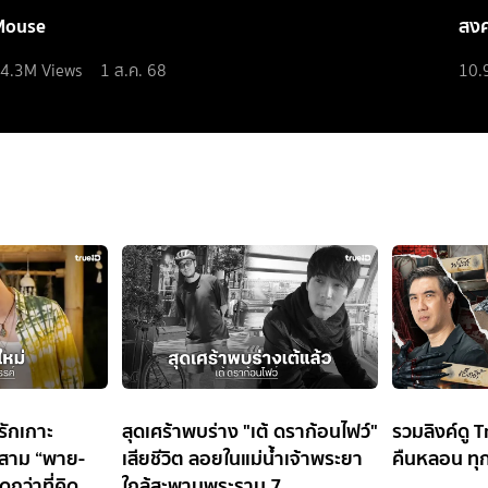
Mouse
สง
4.3M
Views
1 ส.ค. 68
10.
ิรักเกาะ
สุดเศร้าพบร่าง "เต้ ดราก้อนไฟว์"
รวมลิงค์ดู T
ิกสาม “พาย-
เสียชีวิต ลอยในแม่น้ำเจ้าพระยา
คืนหลอน ทุ
ดูกว่าที่คิด
ใกล้สะพานพระราม 7