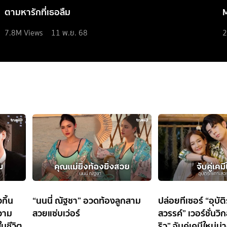
ตามหารักที่เธอลืม
7.8M
Views
11 พ.ย. 68
2
กิ้น
“นนนี่ ณัฐชา” อวดท้องลูกสาม
ปล่อยทีเซอร์ “อุบัต
ความ
สวยแซ่บเว่อร์
สวรรค์” เวอร์ชั่นว
นชีวิต
ริว” จับคู่เคมีใหม่น่า