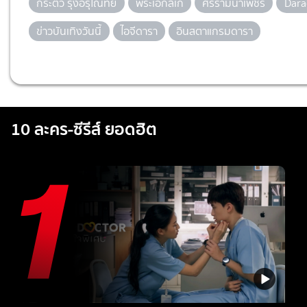
กระตั้ว รุ่งอรุโณทัย
พระเอกลิเก
ศรรามน้ำเพชร
Dara
ข่าวบันเทิงวันนี้
ไอจีดารา
อินสตาแกรมดารา
10 ละคร-ซีรีส์ ยอดฮิต