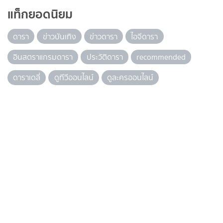
แท็กยอดนิยม
ดารา
ข่าวบันเทิง
ข่าวดารา
ไอจีดารา
อินสตราแกรมดารา
ประวัติดารา
recommended
ดาราเดลี่
ดูทีวีออนไลน์
ดูละครออนไลน์