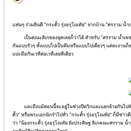
แฟนๆ ร่วมยินดี “กระตั้ว รุ่งอรุโณทัย” จากบ้าน “ศรราม น้ำ
เป็นคณะลิเกของยุคเลยก็ว่าได้ สำหรับ
“ศรราม น้ำเพ
กันแบบรัวๆ ทั้งแบบไปเป็นทีมหรือแบบไปเดี่ยวๆ แต่ละงานก
แปะมือกันเวทีต่อเวทีเลยทีเดียว
และถึงแม้ตอนนี้จะอยู่ในช่วงปิดวิกและแยกย้ายกันไปพักผ่
ตั้ว” หรือพระเอกนักรำไปทั่ว “กระตั้ว รุ่งอรุโณทัย” ก็มีข
ว่า “น้องกระตั้ว รุ่งอรุโณทัย ยังประดิษฐ ลิเกคณะศรราม น้ำเ