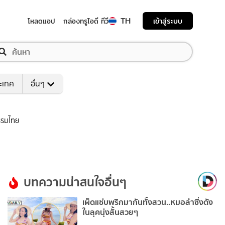
TH
เข้าสู่ระบบ
โหลดแอป
กล่องทรูไอดี ทีวี
ระเทศ
อื่นๆ
ธรรมไทย
บทความน่าสนใจอื่นๆ
เผ็ดแซ่บพริกมากันทั้งสวน..หมอลำซิ่งดัง
ในลุคนุ่งสั้นสวยๆ