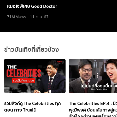
หมอใจพิเศษ Good Doctor
71M
Views
11 ต.ค. 67
ข่าวบันเทิงที่เกี่ยวข้อง
รวมลิงค์ดู The Celebrities ทุก
The Celebrities EP.4 : บิว
ตอน ทาง TrueID
พุฒิพงศ์ ย้อนเส้นทางสู่
สำเร็จ พร้อมเผยเรื่องราวใ