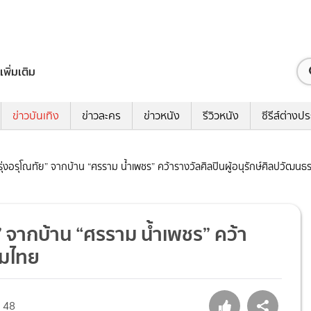
เพิ่มเติม
ข่าวบันเทิง
ข่าวละคร
ข่าวหนัง
รีวิวหนัง
ซีรีส์ต่างป
 รุ่งอรุโณทัย” จากบ้าน “ศรราม น้ำเพชร” คว้ารางวัลศิลปินผู้อนุรักษ์ศิลปวัฒน
ย” จากบ้าน “ศรราม น้ำเพชร” คว้า
รมไทย
48