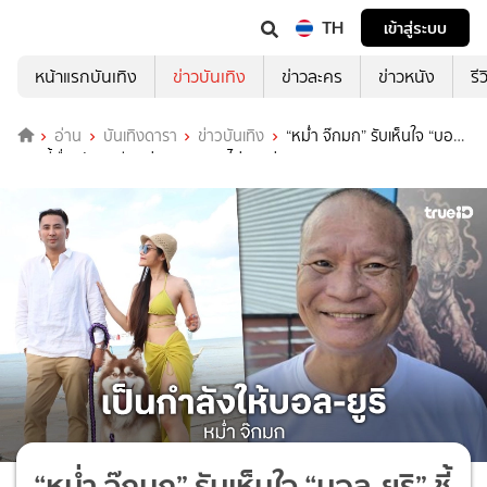
TH
เข้าสู่ระบบ
หน้าแรกบันเทิง
ข่าวบันเทิง
ข่าวละคร
ข่าวหนัง
รี
อ่าน
บันเทิงดารา
ข่าวบันเทิง
“หม่ำ จ๊กมก” รับเห็นใจ “บอล-
ยูริ” ชี้เรื่องรักละเอียดอ่อน-คนนอกไม่ควรยุ่ง
“หม่ำ จ๊กมก” รับเห็นใจ “บอล-ยูริ” ชี้