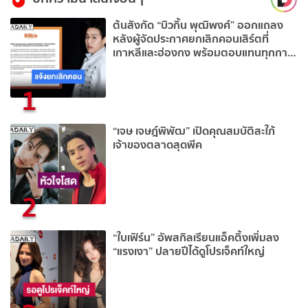
ต้นสังกัด “บิวกิ้น พุฒิพงศ์” ออกแถลง
หลังผู้จัดประกาศยกเลิกคอนเสิร์ตที่
เกาหลีและฮ่องกง พร้อมตอบแทนทุกการ
ซัพพอร์ต
1
“เจษ เจษฎ์พิพัฒ” เปิดคุณสมบัติสะใภ้
เจ้าของตลาดสุดพีค
2
“ใบเฟิร์น” อัพสกิลเรียนแอ็คติ้งเพิ่มลง
“แรงเงา” ปลายปีได้ดูโปรเจ็คท์ใหญ่