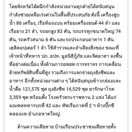
โดยจังหวัดได้ผนึกกำลังหน่วยงานทุกฝ่ายได้สนับสนุน
กำลังช่วยเหลือเร่งด่วนในพื้นที่ประสบภัย ดังนี้ เครื่องสูบ
น้ำ
86
เครื่อง
,
เรือท้องแบน พร้อมเครื่องยนต์
44
ลำ และ
เรือยาง
21
ลำ
,
รถยกสูง
83
คัน
,
รถบรรทุกขนาดใหญ่
74
คัน
,
รถครัวสนาม
6
คัน และรถประกอบอาหาร
1
คัน
เฮลิคอปเตอร์
1
ลำ ใช้สำรวจและลำเลียงสิ่งของ ขณะที่
เจ้าหน้าที่ทหาร ปภ. อปท. มูลนิธิกู้ภัย และจิตอาสา ลงพื้น
ที่อย่างต่อเนื่อง ทั้งด้านการอพยพ การจราจร การเคลื่อน
ย้ายทรัพย์สินขึ้นที่สูง รวมถึงการแจกจ่ายถุงยังชีพและ
อาหาร อีกทัังหน่วยงานต่าง ๆ ได้สนับสนุนข้าวกล่องและ
น้ำดื่ม
121,575
ชุด ถุงยังชีพ
14,529
ชุด ยารักษาโรค
3,359
ชุด พร้อมตั้ง โรงครัวพระราชทาน
2
แห่ง ได้แก่
มณฑลทหารบกที่
42
และ ทัพเรือภาคที่
2
ฯ ห้างบิ๊กซี
คลองแห อำเภอหาดใหญ่
ด้านความเสียหาย บ้านเรือนประชาชนเสียหายทั้ง