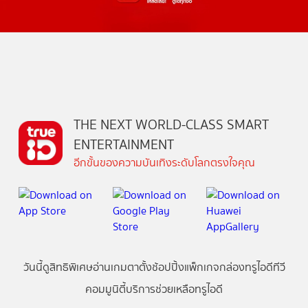
THE NEXT WORLD-CLASS SMART
ENTERTAINMENT
อีกขั้นของความบันเทิงระดับโลกตรงใจคุณ
วันนี้
ดู
สิทธิพิเศษ
อ่าน
เกม
ตาตั้ง
ช้อปปิ้ง
แพ็กเกจ
กล่องทรูไอดีทีวี
คอมมูนิตี้
บริการช่วยเหลือทรูไอดี