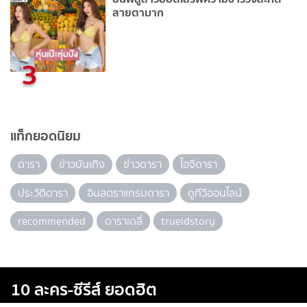
สายตามาก
3
แท็กยอดนิยม
ดารา
ข่าวบันเทิง
ข่าวดารา
ไอจีดารา
ประวัติดารา
อินสตราแกรมดารา
ดูทีวีออนไลน์
recommended
ดาราเดลี่
trueidstory
10 ละคร-ซีรีส์ ยอดฮิต