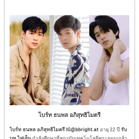
ไบร์ท ธนพล อภิสุทธิไมตรี
ไบร์ท
ธนพล อภิสุทธิไมตรี
IG@bbright.at
อายุ 22 ปี
รับ
บท ไฟเย็น
กำลังศึกษาที่สถาบันเทคโนโลยีพระจอมเกล้า