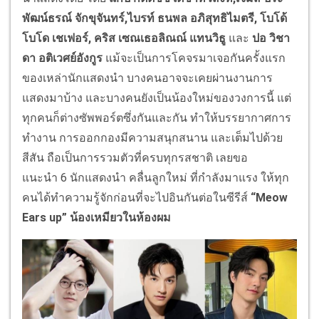
พัฒน์
ธรณ์ จักขุจันทร์
,
ไบรท์
ธนพล อภิสุทธิไมตรี
,
โบโด้
โบโด เชเฟอร์
,
คริส
เซณเธอลิณณ์ แทนวิธู
และ
ปอ
วิชา
ดา อติเวศย์อังกูร
แม้จะเป็นการโคจรมาเจอกันครั้
งแรก
ของเหล่านักแสดงนำ บางคนอาจจะเคยผ่
านงานการ
แสดงมาบ้าง และบางคนยังเป็นน้องใหม่
ของวงการนี้ แต่
ทุกคนก็ต่างซัพพอร์ตซึ่งกั
นและกัน ทำให้บรรยากาศการ
ทำงาน การออกกองมีความสนุกสนาน และเต็มไปด้วย
สีสัน ถือเป็นการรวมตัวที่ครบทุ
กรสชาติ เลยขอ
แนะนำ
6
นักแสดงนำ คลื่นลูกใหม่ ที่กำลังมาแรง ให้ทุก
คนได้ทำความรู้จักก่อนที่
จะไปอินกันต่อในซีรีส์
“
Meow
Ears up
”
น้องเหมียวในห้องผม