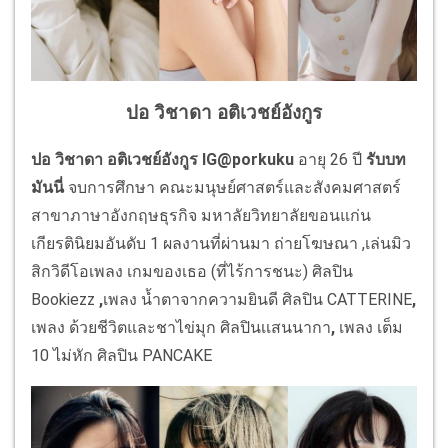
ปอ วิชาดา อติเวชย์อังกูร
ปอ
วิชาดา อติเวชย์อังกูร
IG@porkuku
อายุ 26 ปี
รับบท
มันนี่
จบการศึกษา คณะมนุษย์ศาสตร์และสังคมศาสตร์
สาขาภาษาอังกฤษธุรกิจ มหาลัยวิทยาลัยขอนแก่น
เกียรตินิยมอันดับ 1 ผลงานที่ผ่านมา ถ่ายโฆษณา ,เล่นมิว
สิกวิดีโอเพลง
เกมของเธอ (ที่ไร้การชนะ) ศิลปิน
Bookiezz
,
เพลง น้ำตาจากความยินดี ศิลปิน CATTERINE
,
เพลง ด้วยชีวิตและชาไข่มุก ศิลปินเเสนนากา
,
เพลง เต็ม
10 ไม่หัก ศิลปิน PANCAKE