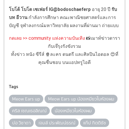
โบโด้
โบโด เชเฟอร์
IG@bodoschaeferp
อายุ 20 ปี
รับ
บท อีวาน
กำลังการศึกษา คณะพาณิชยศาสตร์และการ
บัญชี จุฬาลงกรณ์มหาวิทยาลัย ผลงานที่ผ่านมา ถ่ายแบบ
กดเลย >> community แห่งความบันเทิง
📸เมาท์ข่าวดารา
กับเจ๊รุงรังขังรวม
ทั้งข่าว หนัง ซีรีส์ 🍿ละคร ดนตรี และศิลปินไอดอล 😍ที่
คุณชื่นชอบ บนแอปทรูไอดี
Tags
Meow Ears up
Meow Ears up น้องเหมียวในห้องผม
คริส เซณเธอลิณณ์
น้องเหมียวในห้องผม
ปอ วิชาดา
เจมส์ ประพัฒน์ธรณ์
แก๊ป กิตติชัช