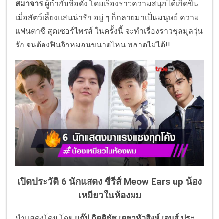
สมาจาร
ผู้กำกับชื่อดัง โดยเรื่องราวความสนุกได้เกิดขึ้
น
เมื่อสัตว์เลี้ยงแสนน่ารัก อยู่ ๆ ก็กลายมาเป็นมนุษย์ ความ
แฟนตาซี สุดเซอร์ไพรส์ ในครั้งนี้ จะทำเรื่องราวชุลมุลวุ่น
รัก จนต้องฟินจิกหมอนขนาดไหน พลาดไม่ได้
!!
เปิดประวัติ 6 นักแสดง ซีรีส์ Meow Ears up น้อง
เหมียวในห้องผม
นำแสดงโดย โดย
แก๊ป
กิตติชัช เตชาหัวสิงห์
,
เจมส์
ประ