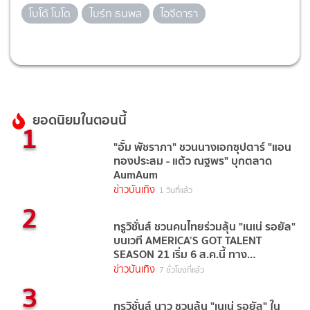
โบโด้ โบโด
ไบร์ท ธนพล
ไอจีดารา
ยอดนิยมในตอนนี้
1
"อั้ม พัชราภา" ชวนนางเอกซุปตาร์ "แอน
ทองประสม - แต้ว ณฐพร" บุกตลาด
AumAum
ข่าวบันเทิง
1 วันที่แล้ว
2
ทรูวิชั่นส์ ชวนคนไทยร่วมลุ้น "เนเน่ รอยัล"
บนเวที AMERICA’S GOT TALENT
SEASON 21 เริ่ม 6 ส.ค.นี้ ทาง
TrueVisions NOW
ข่าวบันเทิง
7 ชั่วโมงที่แล้ว
3
ทรูวิชั่นส์ นาว ชวนลุ้น "เนเน่ รอยัล" ใน