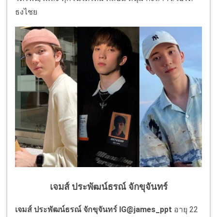
ธงไชย
เจมส์ ประพัฒน์ธรณ์ จักขุจันทร์
เจมส์ ประพัฒน์ธรณ์ จักขุจันทร์
IG@james_ppt
อายุ 22