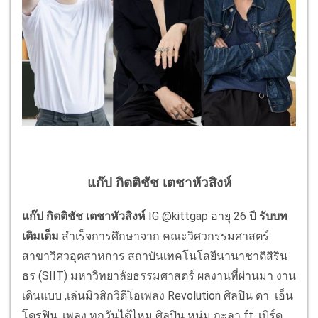
แก๊ป กิตติชัช เตชาหัวสิงห์
แก๊ป กิตติชัช เตชาหัวสิงห์
IG @kittgap อายุ 26 ปี
รับบท
เติมเต็ม
สำเร็จการศึกษาจาก คณะวิศวกรรมศาสตร์
สาขาวิศวอุตสาหการ สถาบันเทคโนโลยีนานาชาติสิริน
ธร (SIIT) มหาวิทยาลัยธรรมศาสตร์ ผลงานที่ผ่านมา งาน
เดินแบบ ,เล่นมิวสิกวิดีโอเพลง Revolution ศิลปิน ดา เอ็น
โดรฟิน, เพลง ทุกวันได้ไหม ศิลปิน หนุ่ม กะลา ft. เบิร์ด