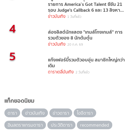
รายการ America’s Got Talent ซีซัน 21
รอบ Judge's Callback 6 และ 13 สิงหาคม
นี้
ข่าวบันเทิง
1 วันที่แล้ว
4
ส่องลิสต์นักแสดง "เกมส์โกงเกมส์" การ
รวมตัวของ 8 นักต้มตุ๋น
ข่าวบันเทิง
20 ก.ค. 69
5
แก๊งเฟอร์บี้รวมตัวอบอุ่น สมาชิกใหญ่กว่า
เดิม
ดาราเดลี่บันเทิง
2 วันที่แล้ว
แท็กยอดนิยม
ดารา
ข่าวบันเทิง
ข่าวดารา
ไอจีดารา
อินสตราแกรมดารา
ประวัติดารา
recommended