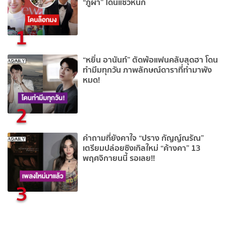
“ภูผา” โดนแซวหนัก
1
“หยิ่น อานันท์” ตัดพ้อแฟนคลับสุดฮา โดน
ทำมีมทุกวัน ภาพลักษณ์ดาราที่ทำมาพัง
หมด!
2
คำถามที่ยังคาใจ “ปราง กัญญ์ณรัณ”
เตรียมปล่อยซิงเกิลใหม่ “ค้างคา” 13
พฤศจิกายนนี้ รอเลย!!
3