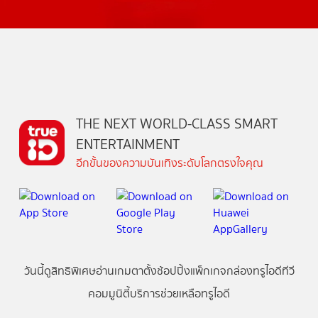
THE NEXT WORLD-CLASS SMART
ENTERTAINMENT
อีกขั้นของความบันเทิงระดับโลกตรงใจคุณ
วันนี้
ดู
สิทธิพิเศษ
อ่าน
เกม
ตาตั้ง
ช้อปปิ้ง
แพ็กเกจ
กล่องทรูไอดีทีวี
คอมมูนิตี้
บริการช่วยเหลือทรูไอดี