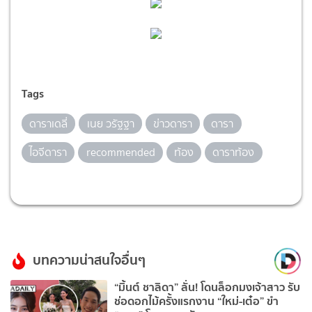
Tags
ดาราเดลี่
เนย วรัฐฐา
ข่าวดารา
ดารา
ไอจีดารา
recommended
ท้อง
ดาราท้อง
บทความน่าสนใจอื่นๆ
“มิ้นต์ ชาลิดา” ลั่น! โดนล็อกมงเจ้าสาว รับ
ช่อดอกไม้ครั้งแรกงาน “ใหม่-เต๋อ” ขำ