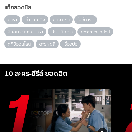
แท็กยอดนิยม
ดารา
ข่าวบันเทิง
ข่าวดารา
ไอจีดารา
อินสตราแกรมดารา
ประวัติดารา
recommended
ดูทีวีออนไลน์
ดาราเดลี่
เรื่องย่อ
10 ละคร-ซีรีส์ ยอดฮิต