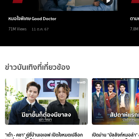
หมอใจพิเศษ Good Doctor
ตามห
71M
Views
7.8M
11 ต.ค. 67
ข่าวบันเทิงที่เกี่ยวข้อง
"เต๋า - คชา" คู่ซี้บ้านเอเอฟ เปิดใจหมดเปลือก
เปิดม่าน "บัลลังก์หมอลำ"