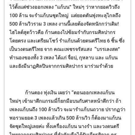
ไว้ตั้งแต่ช่วงออกเพลง “แก้บน” ใหม่ๆ ว่าหากยอดวิวถึง
100 ล้าน จะรำแก้บนชุดใหญ่ แต่ยอดดันพุ่งทะลุไกลถึง
500 ล้านวิวรวม 3 เพลง งานนี้เลยต้องจัดหนักกว่าเดิม!
ไฮไลต์สุดว้าวคือ ก้านตองไปซ้อมรำกับกรมศิลปากร
โดยตรง และเตรียมโชว์ รำแก้บนด้วยดนตรีไทย 6 ชิ้น ซึ่ง
เป็นวงดนตรีไทย จาก คณะเพชรจรัสแสง “บรรเลงสด”
ทำนองของทั้ง 3 เพลง ได้แก่ จื่อบ่, กุหลาบ และ แก้บน
และยังมีนาฏศิลปินจากกรมศิลปากร มาร่วมรำด้วย
ก้านตอง ทุ่งเงิน เผยว่า “ตอนออกเพลงแก้บน
ใหม่ๆ เข้ามาตึกแกรมมี่ก็ยกมือบนกับศาลหน้าตึกว่า ถ้า
เพลงแก้บนถึง 100 ล้านวิว จะมารำแก้บนถวาย ปรากฏว่า
พอรวมยอด 3 เพลงแล้วเกิน 500 ล้านวิว ก็ต้องมาแก้บน
จัดชุดใหญ่เลยค่ะ ทั้งเครื่องแก้บน นางรำ และวงดนตรี
ไทยจากกรมศิลปากร ที่สำคัญคือได้รับเกียรติจาก ครู