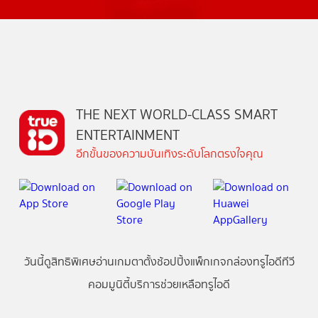
THE NEXT WORLD-CLASS SMART
ENTERTAINMENT
อีกขั้นของความบันเทิงระดับโลกตรงใจคุณ
วันนี้
ดู
สิทธิพิเศษ
อ่าน
เกม
ตาตั้ง
ช้อปปิ้ง
แพ็กเกจ
กล่องทรูไอดีทีวี
คอมมูนิตี้
บริการช่วยเหลือทรูไอดี