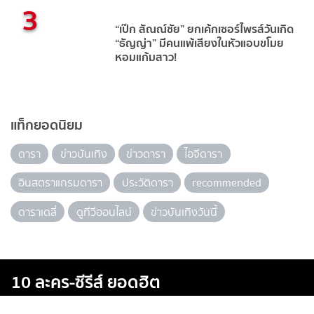
3
“เป๊ก สัณณ์ชัย” ยกเค้กเซอร์ไพรส์วันเกิด
“ธัญญ่า” มีคนแพ้เสียงในหัวแอบขโมย
หอมแก้มสาว!
แท็กยอดนิยม
ดารา
ข่าวบันเทิง
ข่าวดารา
ไอจีดารา
อินสตราแกรมดารา
ประวัติดารา
recommended
ดาราเดลี่
ดูทีวีออนไลน์
ข่าวบันเทิงวันนี้
10 ละคร-ซีรีส์ ยอดฮิต