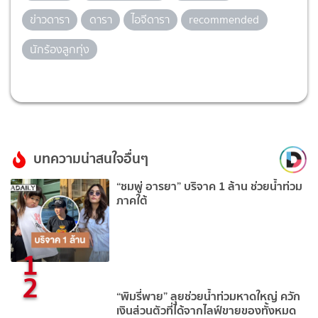
ข่าวดารา
ดารา
ไอจีดารา
recommended
นักร้องลูกทุ่ง
บทความน่าสนใจอื่นๆ
“ชมพู่ อารยา” บริจาค 1 ล้าน ช่วยน้ำท่วม
ภาคใต้
1
2
“พิมรี่พาย” ลุยช่วยน้ำท่วมหาดใหญ่ ควัก
เงินส่วนตัวที่ได้จากไลฟ์ขายของทั้งหมด