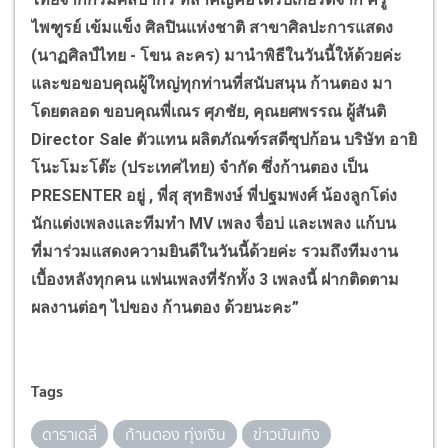
ไพฑูรย์ เข้มแข็ง ศิลปินแห่งชาติ สาขาศิลปะการแสดง
(นาฏศิลป์ไทย - โขน ละคร) มานำพิธีในวันนี้ให้ด้วยค่ะ
และขอขอบคุณผู้ใหญ่ทุกท่านที่สนับสนุน ก้านตอง มา
โดยตลอด ขอบคุณพี่เณร ศุภชัย, คุณยศพรรณ ผู้สันติ
Director Sale ตัวแทน ผลิตภัณฑ์รสดีซุปก้อน บริษัท อายิ
โนะโมะโต๊ะ (ประเทศไทย) จํากัด ซึ่งก้านตอง เป็น
PRESENTER อยู่ , พี่สุ สุทธิพงษ์ พี่ปฐมพงศ์ น้องลูกโด่ง
นักแต่งเพลงและทีมทำ MV เพลง จื่อบ่ และเพลง แก้บน
ที่มาร่วมแสดงความยินดีในวันนี้ด้วยค่ะ รวมถึงทีมงาน
เบื้องหลังทุกคน แฟนเพลงที่รักทั้ง 3 เพลงนี้ ฝากติดตาม
ผลงานต่อๆ ไปของ ก้านตอง ด้วยนะคะ”
Tags
ดาราเดลี่
ก้านตอง ทุ่งเงิน
ข่าวบันเทิง