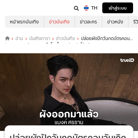
TH
เข้าสู่ระบบ
หน้าแรกบันเทิง
ข่าวบันเทิง
ข่าวละคร
ข่าวหนัง
รี
อ่าน
บันเทิงดารา
ข่าวบันเทิง
ปล่อยผังปักวันกดบัตรคอน
วันเกิด “แบงค์ ศรราม” เล็งโซนไหนเตรียมตัวให้พร้อม!!
ปล่อยผังปักวันกดบัตรคอนวันเกิด