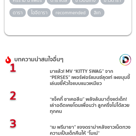
ศรราม น้ำเพชร
ดาราเดลี่
ข่าวบันเทิง
ข่าวดารา
ดารา
ไอจีดารา
recommended
ลิเก
บทความน่าสนใจอื่นๆ
1
มาแล้ว! MV “KITTY SWAG” จาก
“PERSES” เพอร์ฟอร์แมนซ์สุดเท่ เผยมุมขี้
เล่นขยี้หัวใจแบบแมวเหมียว
2
“แจ็คกี้ ชาเคอลีน” พลังล้นมาตั้งแต่เด็ก!
เล่าอดีตเคยโดนเพื่อนว่า ลูกครึ่งไม่ได้สวย
ทุกคน
3
“เม พรีมายา” แจงดราม่าหลังชาวเน็ตทวง
ความเป็นเด็กคืนให้ “โมเน่”