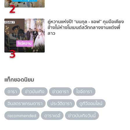
2
คู่หวานแห่งปี! “นนกุล - แอฟ” กุมมือเคียง
ข้างไม่ห่างโมเมนต์สวีทกลางงานแต่งพี่
สาว
3
แท็กยอดนิยม
ดารา
ข่าวบันเทิง
ข่าวดารา
ไอจีดารา
อินสตราแกรมดารา
ประวัติดารา
ดูทีวีออนไลน์
recommended
ดาราเดลี่
ข่าวบันเทิงวันนี้