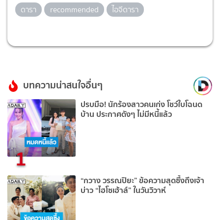
ดารา
recommended
ไอจีดารา
บทความน่าสนใจอื่นๆ
ปรบมือ! นักร้องสาวคนเก่ง โชว์ใบโฉนด
บ้าน ประกาศดังๆ ไม่มีหนี้แล้ว
1
“กวาง วรรณปิยะ” ข้อความสุดซึ้งถึงเจ้า
บ่าว “ไฮโซเฮ้าส์” ในวันวิวาห์