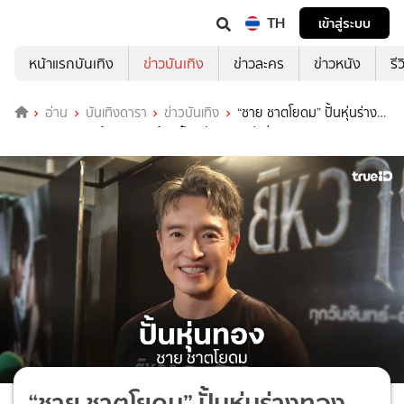
TH
เข้าสู่ระบบ
หน้าแรกบันเทิง
ข่าวบันเทิง
ข่าวละคร
ข่าวหนัง
รี
อ่าน
บันเทิงดารา
ข่าวบันเทิง
“ชาย ชาตโยดม” ปั้นหุ่นร่าง
ทอง เหตุเจอแขนซ้ายชา ติวเข้ม “ป๋อ ณัฐวุฒิ” ฟิตร่าง
“ชาย ชาตโยดม” ปั้นหุ่นร่างทอง