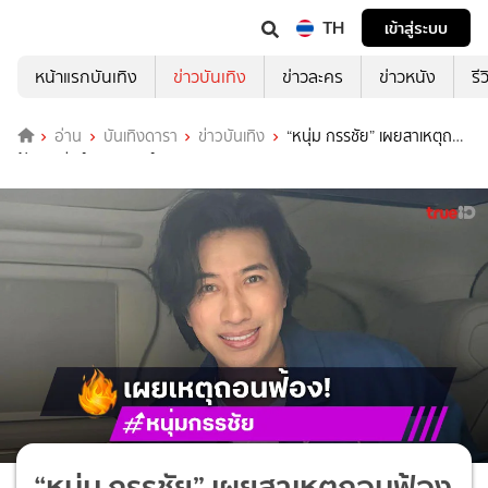
TH
เข้าสู่ระบบ
หน้าแรกบันเทิง
ข่าวบันเทิง
ข่าวละคร
ข่าวหนัง
รี
อ่าน
บันเทิงดารา
ข่าวบันเทิง
“หนุ่ม กรรชัย” เผยสาเหตุถอน
ฟ้อง “เบียร์ เดอะวอยซ์”
“หนุ่ม กรรชัย” เผยสาเหตุถอนฟ้อง