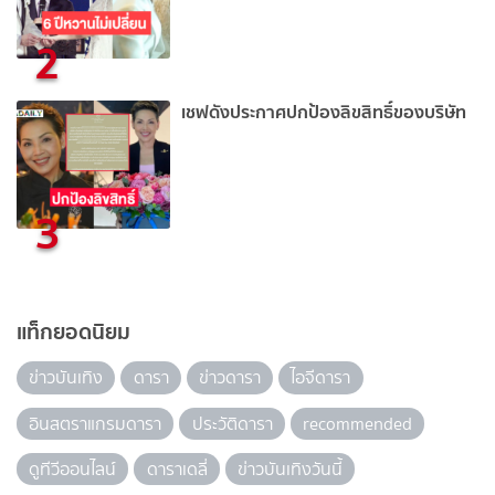
2
เชฟดังประกาศปกป้องลิขสิทธิ์ของบริษัท
3
แท็กยอดนิยม
ข่าวบันเทิง
ดารา
ข่าวดารา
ไอจีดารา
อินสตราแกรมดารา
ประวัติดารา
recommended
ดูทีวีออนไลน์
ดาราเดลี่
ข่าวบันเทิงวันนี้