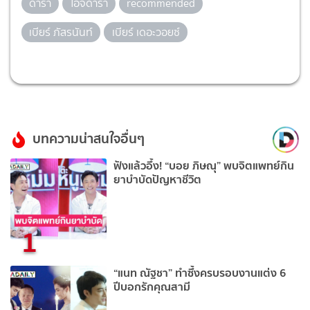
ดารา
ไอจีดารา
recommended
เบียร์ ภัสรนันท์
เบียร์ เดอะวอยซ์
บทความน่าสนใจอื่นๆ
ฟังแล้วอึ้ง! “บอย ภิษณุ” พบจิตแพทย์กิน
ยาบำบัดปัญหาชีวิต
1
“แนท ณัฐชา” ทำซึ้งครบรอบงานแต่ง 6
ปีบอกรักคุณสามี