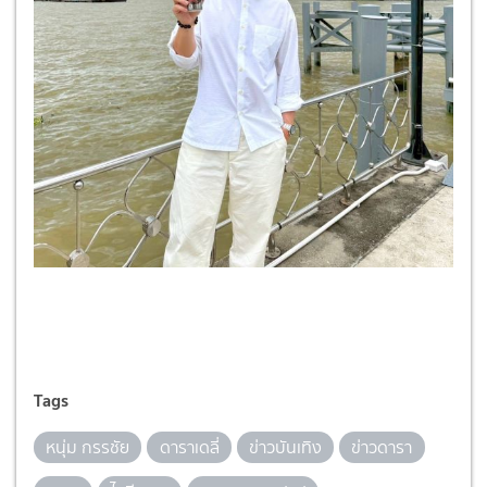
Tags
หนุ่ม กรรชัย
ดาราเดลี่
ข่าวบันเทิง
ข่าวดารา