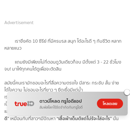
Advertisement
เราจึงคัด 10 ซีรีย์ ที่มีครบรส สนุก ได้อะไรดี ๆ กับชีวิต หลาก
หลายแนว
แถมยังมีเพียงไม่กี่ตอนดูวันเดียวก็จบ มีตั้งแต่ 3 - 22 ชั่วโมง
จบ! มาให้ทุกคนได้ดูเผื่อจะตัดสิน
สมัยนี้คนเรามักชอบอะไรที่สื่อความตรงใจ มีสาระ กระชับ สั้น ง่าย
ได้ใจความ ไม่ชอบอะไรที่ยาว ๆ ยืดเยื้อมีแต่น้ำ
เราเองก็เป็นอีกหนึ่งคนในนั้นเหมือนกัน เชื่อว่าหลาย ๆ คนในตอนนี้ก็
ดาวน์โหลด ทรูไอดีแอป
เน็ตฟลิกซ์
โหลดเลย
เป็นสมาชิกของเว็บไซต์ดูหนังชื่อดังอย่าง “
”
สัมผัสโลกไร้ขีดจำกัดกับทรูไอดี
“มีหนังและซีรีย์เต็ม
Mylist แต่ไม่รู้จะดูอะไร
และต้องเจอปัญหา
ดี”
“เสื้อผ้าเต็มตู้แต่ไม่รู้จะใส่อะไร”
เหมือนกับที่สาวๆมีปัญหา
นั่น
แหละ