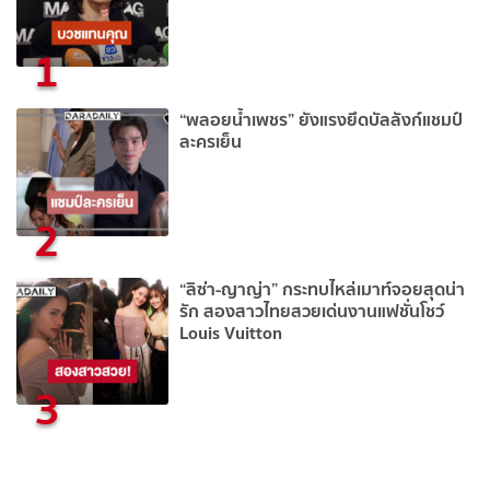
1
“พลอยน้ำเพชร” ยังแรงยึดบัลลังก์แชมป์
ละครเย็น
2
“ลิซ่า-ญาญ่า” กระทบไหล่เมาท์จอยสุดน่า
รัก สองสาวไทยสวยเด่นงานแฟชั่นโชว์
Louis Vuitton
3