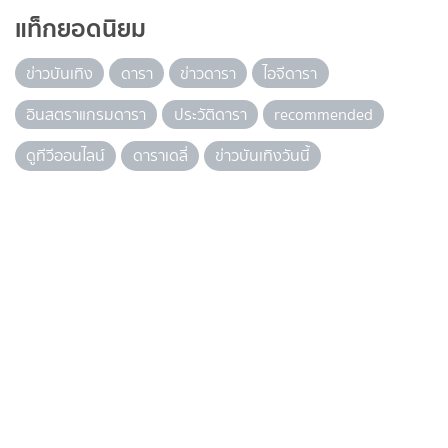
แท็กยอดนิยม
ข่าวบันเทิง
ดารา
ข่าวดารา
ไอจีดารา
อินสตราแกรมดารา
ประวัติดารา
recommended
ดูทีวีออนไลน์
ดาราเดลี่
ข่าวบันเทิงวันนี้