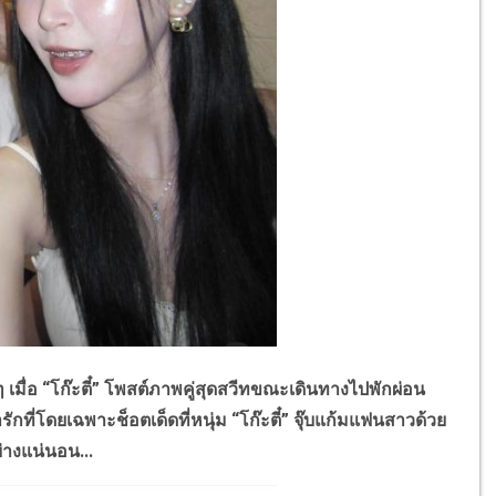
 “โก๊ะตี๋” โพสต์ภาพคู่สุดสวีทขณะเดินทางไปพักผ่อน
กที่โดยเฉพาะช็อตเด็ดที่หนุ่ม “โก๊ะตี๋” จุ๊บแก้มแฟนสาวด้วย
างแน่นอน...