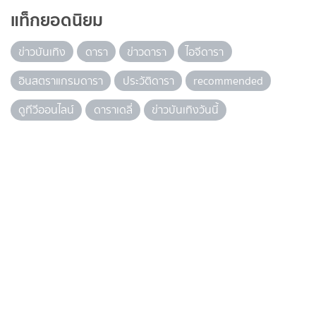
แท็กยอดนิยม
ข่าวบันเทิง
ดารา
ข่าวดารา
ไอจีดารา
อินสตราแกรมดารา
ประวัติดารา
recommended
ดูทีวีออนไลน์
ดาราเดลี่
ข่าวบันเทิงวันนี้