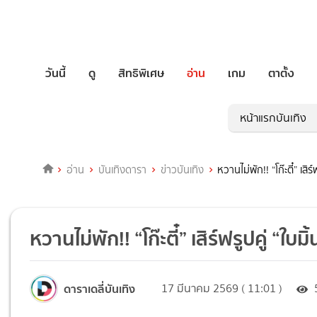
วันนี้
ดู
สิทธิพิเศษ
อ่าน
เกม
ตาตั้ง
หน้าแรกบันเทิง
อ่าน
บันเทิงดารา
ข่าวบันเทิง
หวานไม่พัก!! “โก๊ะตี๋” เสิร
หวานไม่พัก!! “โก๊ะตี๋” เสิร์ฟรูปคู่ “ใบม
ดาราเดลี่บันเทิง
17 มีนาคม 2569 ( 11:01 )