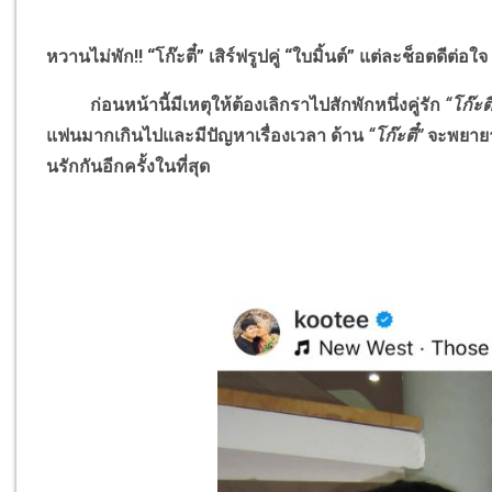
หวานไม่พัก
!!
“โก๊ะตี๋” เสิร์ฟรูปคู่ “ใบมิ้นต์” แต่ละช็อตดีต่อใจ
ก่อนหน้านี้มีเหตุให้ต้องเลิกราไปสักพักหนึ่งคู่รัก
“โก๊ะ
แฟนมากเกินไปและมีปัญหาเรื่องเวลา ด้าน
“โก๊ะตี๋”
จะพยายาม
นรักกันอีกครั้งในที่สุด