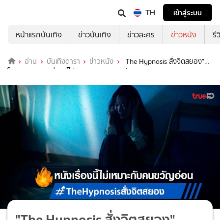
TH
เข้าสู่ระบบ
หน้าแรกบันเทิง
ข่าวบันเทิง
ข่าวละคร
ข่าวหนัง
รี
อ่าน
บันเทิงดารา
ข่าวหนัง
"The Hypnosis สั่งจิตสยอง"
โปรดระวัง..หนังเรื่องนี้ไม่เหมาะกับคนขวัญอ่อน!
"The Hypnosis สั่งจิตสยอง"