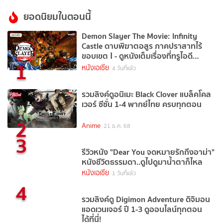
ยอดนิยมในตอนนี้
Demon Slayer The Movie: Infinity
Castle ดาบพิฆาตอสูร ภาคปราสาทไร้
ขอบเขต Ⅰ - ดูหนังเต็มเรื่องที่ทรูไอดี
1
(Movie of the Day)
หนังเอเชีย
4 วันที่แล้ว
รวมลิงค์ดูอนิเมะ Black Clover แบล็คโคล
เวอร์ ซีซั่น 1-4 พากย์ไทย ครบทุกตอน
2
Anime
21 ธ.ค. 68
3
รีวิวหนัง "Dear You จดหมายรักถึงอาม่า"
หนังชีวิตธรรมดา..ดูไปดูมาน้ำตาก็ไหล
หนังเอเชีย
1 วันที่แล้ว
4
รวมลิงค์ดู Digimon Adventure ดิจิมอน
แอดเวนเจอร์ ปี 1-3 ดูออนไลน์ทุกตอน
ได้ที่นี่!