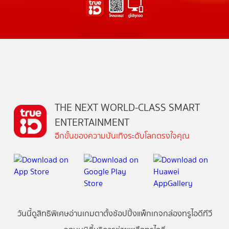
THE NEXT WORLD-CLASS SMART
ENTERTAINMENT
อีกขั้นของความบันเทิงระดับโลกตรงใจคุณ
วันนี้
ดู
สิทธิพิเศษ
อ่าน
เกม
ตาตั้ง
ช้อปปิ้ง
แพ็กเกจ
กล่องทรูไอดีทีวี