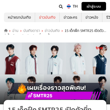
TH
เข้าสู่ระบบ
หน้าแรกบันเทิง
ข่าวบันเทิง
ข่าวละคร
ข่าวหนัง
รี
อ่าน
บันเทิงดารา
ข่าวบันเทิง
15 เด็กฝึก SMTR25 เปิดตัว
ยิ่งใหญ่! พบปะแฟนคลับครั้งแรกในงาน 'Reply High School'
15 เด็กฝึก SMTR25 เปิดตัวยิ่ง