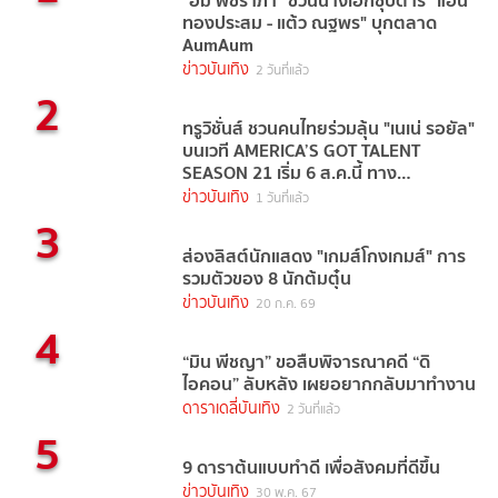
"อั้ม พัชราภา" ชวนนางเอกซุปตาร์ "แอน
ทองประสม - แต้ว ณฐพร" บุกตลาด
AumAum
ข่าวบันเทิง
2 วันที่แล้ว
2
ทรูวิชั่นส์ ชวนคนไทยร่วมลุ้น "เนเน่ รอยัล"
บนเวที AMERICA’S GOT TALENT
SEASON 21 เริ่ม 6 ส.ค.นี้ ทาง
TrueVisions NOW
ข่าวบันเทิง
1 วันที่แล้ว
3
ส่องลิสต์นักแสดง "เกมส์โกงเกมส์" การ
รวมตัวของ 8 นักต้มตุ๋น
ข่าวบันเทิง
20 ก.ค. 69
4
“มิน พีชญา” ขอสืบพิจารณาคดี “ดิ
ไอคอน” ลับหลัง เผยอยากกลับมาทำงาน
ดาราเดลี่บันเทิง
2 วันที่แล้ว
5
9 ดาราต้นแบบทำดี เพื่อสังคมที่ดีขึ้น
ข่าวบันเทิง
30 พ.ค. 67