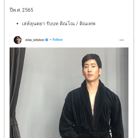
ปีพ.ศ. 2565
เล่ห์ลุนตยา รับบท ติณโณ / ติณเทพ