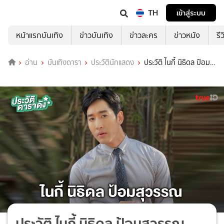
TH
เข้าสู่ระบบ
หน้าแรกบันเทิง
ข่าวบันเทิง
ข่าวละคร
ข่าวหนัง
รี
อ่าน
บันเทิงดารา
ประวัตินักแสดง
ประวัติ ไนกี้ นิธิดล ป้อม
สุวรรณ
ประวัติ ไนกี้ นิธิดล ป้อมสุวรรณ