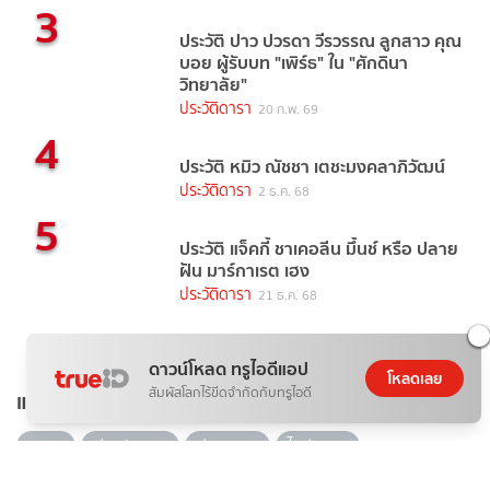
3
ประวัติ ปาว ปวรดา วีรวรรณ ลูกสาว คุณ
บอย ผู้รับบท "เพิร์ธ" ใน "ศักดินา
วิทยาลัย"
ประวัติดารา
20 ก.พ. 69
4
ประวัติ หมิว ณัชชา เตชะมงคลาภิวัฒน์
ประวัติดารา
2 ธ.ค. 68
5
ประวัติ แจ็คกี้ ชาเคอลีน มึ้นช์ หรือ ปลาย
ฝัน มาร์กาเรต เฮง
ประวัติดารา
21 ธ.ค. 68
ดาวน์โหลด ทรูไอดีแอป
โหลดเลย
สัมผัสโลกไร้ขีดจำกัดกับทรูไอดี
แท็กยอดนิยม
ดารา
ข่าวบันเทิง
ข่าวดารา
ไอจีดารา