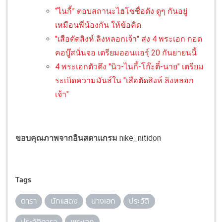
“ไนกี้” ตอบสถานะไฮโซชื่อดัง ดูๆ กันอยู่
เหมือนพี่น้องกัน ให้ข้อคิด
"เสือตัดสิงห์ ลิงหลอกเจ้า" ส่ง 4 พระเอก กอด
คอบู๊สนั่นจอ เตรียมออนแอรฺ์ 20 กันยายนนี้
4 พระเอกตัวตึง "นิว-ไนกี้-โก๊ะตี๋-นาย" เตรียม
ระเบิดความมันส์ใน "เสือตัดสิงห์ ลิงหลอก
เจ้า"
ขอบคุณภาพจากอินสตาแกรม
nike_nitidon
Tags
ดารา
นักแสดง
นางเอก
ประวัติ
ประวัติดารา
พระเอก