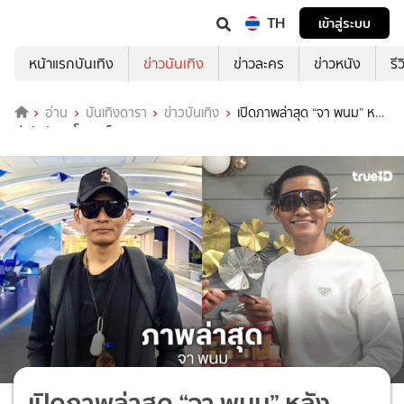
TH
เข้าสู่ระบบ
หน้าแรกบันเทิง
ข่าวบันเทิง
ข่าวละคร
ข่าวหนัง
รี
อ่าน
บันเทิงดารา
ข่าวบันเทิง
เปิดภาพล่าสุด “จา พนม” หลัง
ผ่าตัดรักษาโรคมะเร็ง
เปิดภาพล่าสุด “จา พนม” หลัง