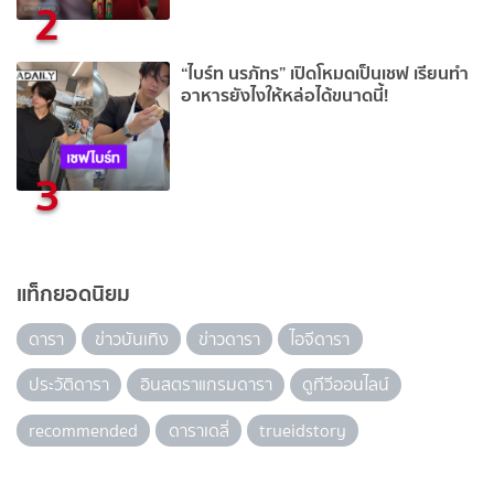
2
“ไบร์ท นรภัทร” เปิดโหมดเป็นเชฟ เรียนทำ
อาหารยังไงให้หล่อได้ขนาดนี้!
3
แท็กยอดนิยม
ดารา
ข่าวบันเทิง
ข่าวดารา
ไอจีดารา
ประวัติดารา
อินสตราแกรมดารา
ดูทีวีออนไลน์
recommended
ดาราเดลี่
trueidstory