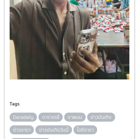
Tags
Daradaily
ดาราเดลี่
จาพนม
ข่าวบันเทิง
ข่าวดารา
ข่าวบันเทิงวันนี้
ไอจีดารา