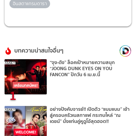
อินสตาแกรมดารา
บทความน่าสนใจอื่นๆ
“จุง-ดัง” ล็อคเป้าหมายความสนุก
“JOONG DUNK EYES ON YOU
FANCON” ปักวัน 6 เม.ย.นี้
1
อย่างปังคับจารย์!! เปิดตัว “แบมแบม” เข้า
สู่ครอบครัวเนสกาแฟ กระทบไหล่ “ณ
เดชน์” นั่งแท่นคู่หูดูโอ้สุดฮอต!!