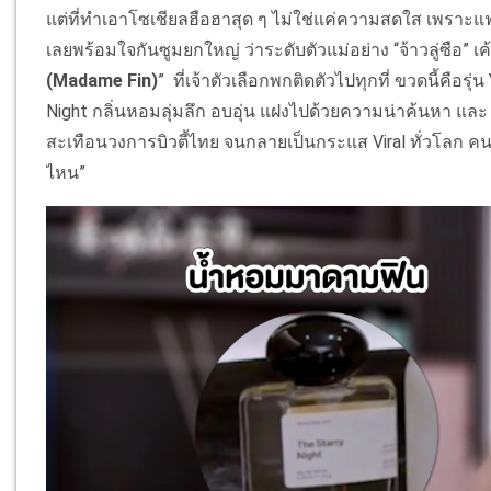
แต่ที่ทำเอาโซเชียลฮือฮาสุด ๆ ไม่ใช่แค่ความสดใส เพราะ
เลยพร้อมใจกันซูมยกใหญ่ ว่าระดับตัวแม่อย่าง “จ้าวลู่ซือ” 
(Madame Fin)
”
ที่เจ้าตัวเลือกพกติดตัวไปทุกที่ ขวดนี้คือ
Night กลิ่นหอมลุ่มลึก อบอุ่น แฝงไปด้วยความน่าค้นหา และ 
สะเทือนวงการบิวตี้ไทย จนกลายเป็นกระแส Viral ทั่วโลก คนแห่
ไหน”