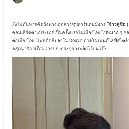
ยังไม่ทันหายคิดถึงนางเอกสาวซุปตาร์แดนมังกร
“
จ้าวลู่ซือ
(
คอนเสิร์ตต่างประเทศเป็นครั้งแรกในเมืองไทยไปหมาด ๆ กลับไป
ต่อเมืองไทย โพสต์คลิปลงใน Douyin อวดโมเมนต์ไลฟ์สไตล์ว
ลสุดน่ารัก พร้อมวางของกระจุกกระจิกไว้บนโต๊ะ