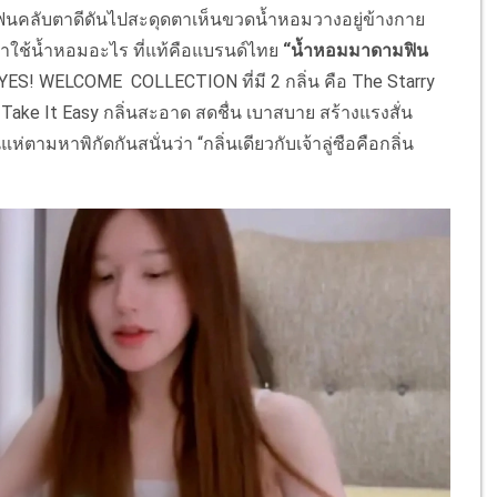
แฟนคลับตาดีดันไปสะดุดตาเห็นขวดน้ำหอมวางอยู่ข้างกาย
เค้าใช้น้ำหอมอะไร ที่แท้คือแบรนด์ไทย
“
น้ำหอมมาดามฟิน
รุ่น YES! WELCOME COLLECTION ที่มี 2 กลิ่น คือ The Starry
Take It Easy กลิ่นสะอาด สดชื่น เบาสบาย สร้างแรงสั่น
ตามหาพิกัดกันสนั่นว่า “กลิ่นเดียวกับเจ้าลู่ซือคือกลิ่น