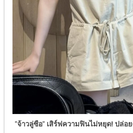
"จ้าวลู่ซือ" เสิร์ฟความฟินไม่หยุด! ป