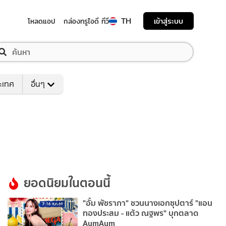
TH
เข้าสู่ระบบ
โหลดแอป
กล่องทรูไอดี ทีวี
ระเทศ
อื่นๆ
ยอดนิยมในตอนนี้
"อั้ม พัชราภา" ชวนนางเอกซุปตาร์ "แอน
ทองประสม - แต้ว ณฐพร" บุกตลาด
AumAum