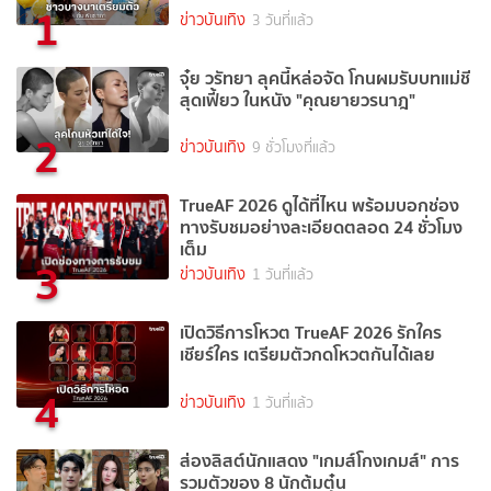
1
ข่าวบันเทิง
3 วันที่แล้ว
จุ๋ย วรัทยา ลุคนี้หล่อจัด โกนผมรับบทแม่ชี
สุดเฟี้ยว ในหนัง "คุณยายวรนาฎ"
2
ข่าวบันเทิง
9 ชั่วโมงที่แล้ว
TrueAF 2026 ดูได้ที่ไหน พร้อมบอกช่อง
ทางรับชมอย่างละเอียดตลอด 24 ชั่วโมง
เต็ม
3
ข่าวบันเทิง
1 วันที่แล้ว
เปิดวิธีการโหวต TrueAF 2026 รักใคร
เชียร์ใคร เตรียมตัวกดโหวตกันได้เลย
4
ข่าวบันเทิง
1 วันที่แล้ว
ส่องลิสต์นักแสดง "เกมส์โกงเกมส์" การ
รวมตัวของ 8 นักต้มตุ๋น