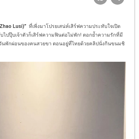
Zhao Lusi)”
ที่เพิ่งมาโปรยเสน่ห์เสิร์ฟความประทับใจเปิด
ปุ๊บเจ้าตัวก็เสิร์ฟความฟินต่อไม่พัก! ตอกย้ำความรักที่มี
ันพักผ่อนของคนสวยขา ตอนอยู่ที่ไทยด้วยคลิปนั่งกินขนมชิ