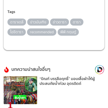
Tags
ดาราเดลี่
ข่าวบันเทิง
ข่าวดารา
ดารา
ไอจีดารา
recommended
พีพี กฤษฏ์
บทความน่าสนใจอื่นๆ
“บิณฑ์ บรรลือฤทธิ์” มอบเสื้อผ้าให้ผู้
ประสบภัยน้ำท่วม อุตรดิตถ์
1