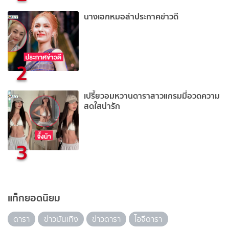
นางเอกหมอลำประกาศข่าวดี
2
เปรี้ยวอมหวานดาราสาวแกรมมี่อวดความ
สดใสน่ารัก
3
แท็กยอดนิยม
ดารา
ข่าวบันเทิง
ข่าวดารา
ไอจีดารา