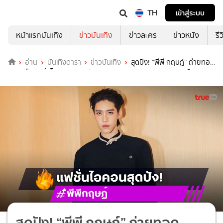
TH
เข้าสู่ระบบ
หน้าแรกบันเทิง
ข่าวบันเทิง
ข่าวละคร
ข่าวหนัง
รี
อ่าน
บันเทิงดารา
ข่าวบันเทิง
สุดปัง! “พีพี กฤษฏ์” ถ่ายทอด
ความเป็นแฟชั่นไอคอนแบรนด์ “Ludovic de Saint Sernin” คอลเล็กชัน
“The Reverie”
สุดปัง! “พีพี กฤษฏ์” ถ่ายทอด