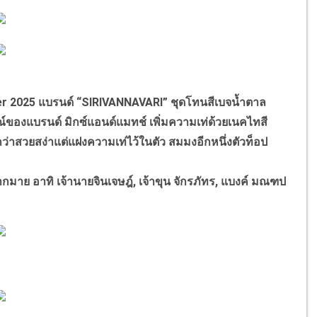
r 2025 แบรนด์ “SIRIVANNAVARI” ชุดโทนสีเบจน้ำตาล
ษณ์ของแบรนด์ มิกซ์แอนด์แมทช์ เพิ่มความเท่ด้วยเนคไทสี
กว่าสวยสง่าแต่แฝงความเท่ไว้ในตัว สมมงอีกหนึ่งตัวท็อป
าย อาทิ เจ้านายจินเจษฎ์, เจ้าขุน จักรภัทร, แบงค์ มณฑป