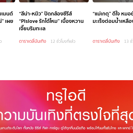
มเมนต์
“ลีน่า-หมิว” ปิดกล้องซีรีส์
“แม่เกตุ” ดีใจ หม
น่” เผย
“Plslove รักได้ไหม” เบื้องหวาน
มะเร็งต่อมน้ำเหลือ
เจี๊ยบริมทะเล
ดาราเดลี่บันเทิง
ดาราเดลี่บันเทิง
้ว
12 ชั่วโมงที่แล้ว
13 ชั่