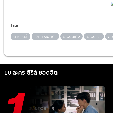
Tags
ดาราเดลี่
เบ็คกี้ รีเบคก้า
ข่าวบันเทิง
ข่าวดารา
ดา
10 ละคร-ซีรีส์ ยอดฮิต