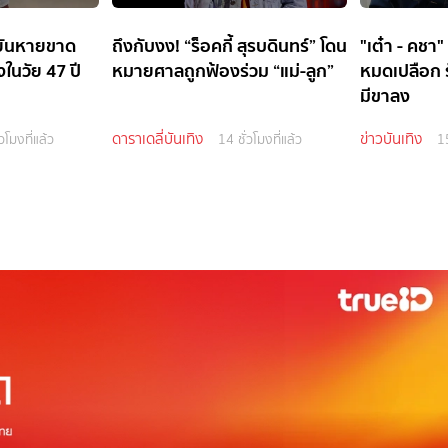
อยันหายขาด
ถึงกับงง! “ร็อคกี้ สุรบดินทร์” โดน
"เต๋า - คชา" 
งในวัย 47 ปี
หมายศาลถูกฟ้องร่วม “แม่-ลูก”
หมดเปลือก รั
มีขาลง
ดาราเดลี่บันเทิง
ข่าวบันเทิง
วโมงที่แล้ว
14 ชั่วโมงที่แล้ว
15