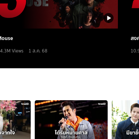
Mouse
สง
4.3M
Views
1 ส.ค. 68
10.