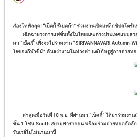
ส่องโททัลลุค! “เบ็คกี้ รีเบคก้า” ร่วมงานเปิดแฟล็กชิปสโ
เฉิดฉายวงการแฟชั่นทั้งในไทยและต่างประเทศแบบสวย
มา
“เบ็คกี้”
เพิ่งจะไปร่วมงาน “SIRIVANNAVARI Autumn-W
ใจของกีฬาขี่ม้า อันสง่างามในท่วงท่า แต่โก้หรูสู่การถ่ายทอด
ล่าสุดเมื่อวันที่ 18 พ.ย. ที่ผ่านมา “เบ็คกี้” ได้มาร่วม
ชั้น 1 โซน South สยามพารากอน พร้อมร่วมถ่ายทอดอัตลักษณ์
รันเวย์ไปไม่นานมานี้