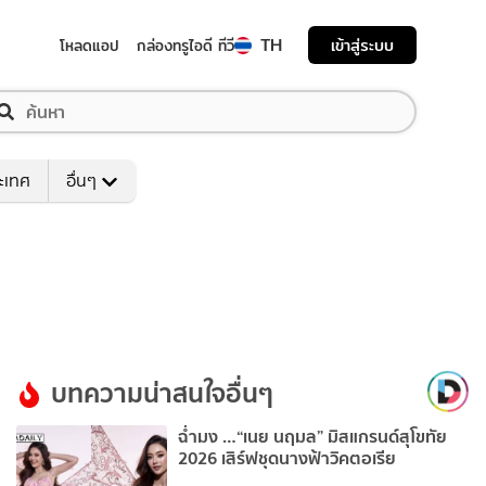
TH
เข้าสู่ระบบ
โหลดแอป
กล่องทรูไอดี ทีวี
ระเทศ
อื่นๆ
บทความน่าสนใจอื่นๆ
ฉ่ำมง …“เนย นฤมล” มิสแกรนด์สุโขทัย
2026 เสิร์ฟชุดนางฟ้าวิคตอเรีย