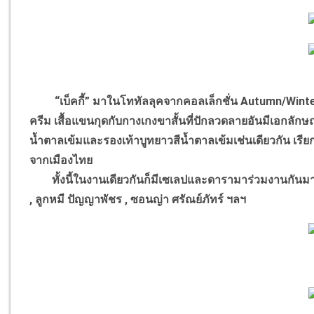
“เบ็คกี้” มาในโททัลลุคจากคอลเล็กชั่น Autumn/Winte
ครีม เสื้อแขนกุดกับกางเกงขาสั้นที่ปักลวดลายอันมีเอกลัก
น้ำตาลเข้มและรองเท้าบูทยาวสีน้ำตาลเข้มเช่นเดียวกัน เรีย
จากเมืองไทย
ทั้งนี้ในงานเดียวกันก็มีเซเลปและดารามาร่วมงานกันมากม
, ลูกหมี ปัญญาพัชร , ซอนญ่า ศรัณย์ภัทร์ ฯลฯ