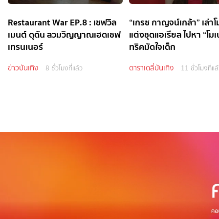
Restaurant War EP.8 : เชฟวิล
“เกรซ กาญจน์เกล้า” เล่าโ
เมนต์ ดุดัน สวมวิญญาณเฮดเชฟ
แต่งชุดแอเรียล ไปหา “โมเ
เทรนเนอร์
ทริคมัดใจเด็ก
ข่าวบันเทิง
ดาราเดลี่บันเทิง
8 ชั่วโมงที่แล้ว
11 ชั่วโมงที่แล