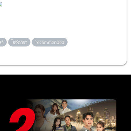
รา
ไอจีดารา
recommended