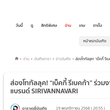
วันนี้
ดู
สิทธิพิเศษ
อ่าน
เกม
ตาตั้ง
หน้าแรกบันเทิง
อ่าน
บันเทิงดารา
ข่าวบันเทิง
ส่องโททัลลุค! “เบ็คกี้ 
ส่องโททัลลุค! “เบ็คกี้ รีเบคก้า” ร่
แบรนด์ SIRIVANNAVARI
ดาราเดลี่บันเทิง
19 พฤศจิกายน 2568 ( 20:55 )