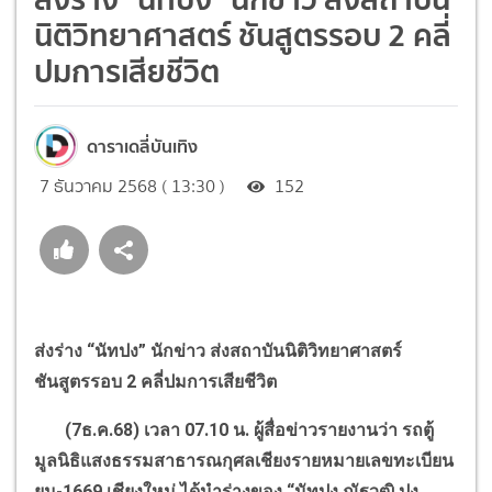
นิติวิทยาศาสตร์ ชันสูตรรอบ 2 คลี่
ปมการเสียชีวิต
ดาราเดลี่บันเทิง
7 ธันวาคม 2568 ( 13:30 )
152
ส่งร่าง
“
นัทปง
”
นักข่าว ส่งสถาบันนิติวิทยาศาสตร์
ชันสูตรรอบ
2
คลี่ปมการเสียชีวิต
(7
ธ.ค.
68)
เวลา
07.10
น. ผู้สื่อข่าวรายงานว่า รถตู้
มูลนิธิแสงธรรมสาธารณกุศลเชียงรายหมายเลขทะเบียน
ยม-
1669
เชียงใหม่ ได้นำร่างของ
“
นัทปง ณัฐวุฒิ ปง