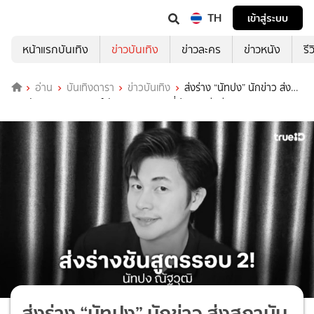
TH
เข้าสู่ระบบ
หน้าแรกบันเทิง
ข่าวบันเทิง
ข่าวละคร
ข่าวหนัง
รี
อ่าน
บันเทิงดารา
ข่าวบันเทิง
ส่งร่าง “นัทปง” นักข่าว ส่ง
สถาบันนิติวิทยาศาสตร์ ชันสูตรรอบ 2 คลี่ปมการเสียชีวิต
ส่งร่าง “นัทปง” นักข่าว ส่งสถาบัน