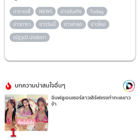
ดาราเดลี่
NEWS
ข่าวบันเทิง
Today
ข่าวดารา
ข่าววันนี้
ข่าวล่าสุด
ข่าวใหม่
ณัฐวุฒิ ปงลังกา
บทความน่าสนใจอื่นๆ
อินฟลูเอนเซอร์สาวเสิร์ฟแรงทำทะเลขาว
จ้า
1