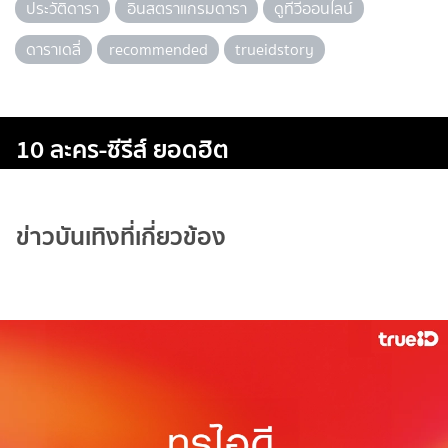
ประวัติดารา
อินสตราแกรมดารา
ดูทีวีออนไลน์
ดาราเดลี่
recommended
trueidstory
10 ละคร-ซีรีส์ ยอดฮิต
ข่าวบันเทิงที่เกี่ยวข้อง