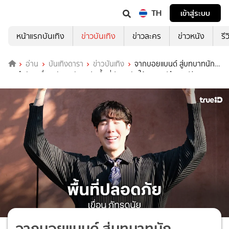
TH
เข้าสู่ระบบ
หน้าแรกบันเทิง
ข่าวบันเทิง
ข่าวละคร
ข่าวหนัง
รี
อ่าน
บันเทิงดารา
ข่าวบันเทิง
จากบอยแบนด์ สู่บทบาทนัก
จิตบำบัด “เขื่อน ภัทรดนัย” เปิดพื้นที่ปลอดภัยให้ทุกคนปรึกษาฟรี
จากบอยแบนด์ สู่บทบาทนัก