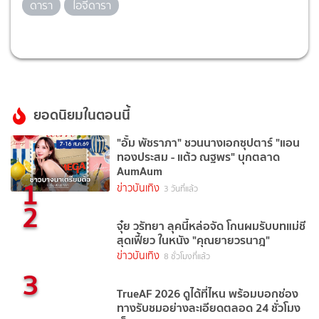
ดารา
ไอจีดารา
ยอดนิยมในตอนนี้
"อั้ม พัชราภา" ชวนนางเอกซุปตาร์ "แอน
ทองประสม - แต้ว ณฐพร" บุกตลาด
AumAum
1
ข่าวบันเทิง
3 วันที่แล้ว
2
จุ๋ย วรัทยา ลุคนี้หล่อจัด โกนผมรับบทแม่ชี
สุดเฟี้ยว ในหนัง "คุณยายวรนาฎ"
ข่าวบันเทิง
8 ชั่วโมงที่แล้ว
3
TrueAF 2026 ดูได้ที่ไหน พร้อมบอกช่อง
ทางรับชมอย่างละเอียดตลอด 24 ชั่วโมง