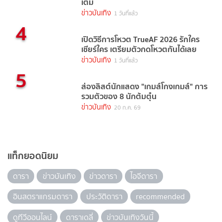
เต็ม
ข่าวบันเทิง
1 วันที่แล้ว
4
เปิดวิธีการโหวต TrueAF 2026 รักใคร
เชียร์ใคร เตรียมตัวกดโหวตกันได้เลย
ข่าวบันเทิง
1 วันที่แล้ว
5
ส่องลิสต์นักแสดง "เกมส์โกงเกมส์" การ
รวมตัวของ 8 นักต้มตุ๋น
ข่าวบันเทิง
20 ก.ค. 69
แท็กยอดนิยม
ดารา
ข่าวบันเทิง
ข่าวดารา
ไอจีดารา
อินสตราแกรมดารา
ประวัติดารา
recommended
ดูทีวีออนไลน์
ดาราเดลี่
ข่าวบันเทิงวันนี้