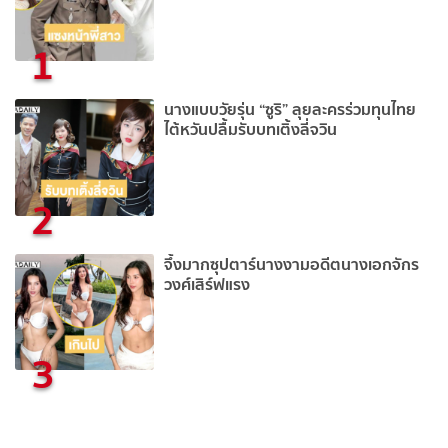
1
นางแบบวัยรุ่น “ซูริ” ลุยละครร่วมทุนไทย
ไต้หวันปลื้มรับบทเติ้งลี่จวิน
2
จึ้งมากซุปตาร์นางงามอดีตนางเอกจักร
วงศ์เสิร์ฟแรง
3