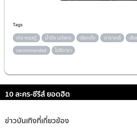
Tags
เก่ง หฤษฎ์
น้ำปิง นภัสกร
เลือกตั้ง
ดาราเดลี่
เลือ
recommended
ไอจีดารา
10 ละคร-ซีรีส์ ยอดฮิต
ข่าวบันเทิงที่เกี่ยวข้อง