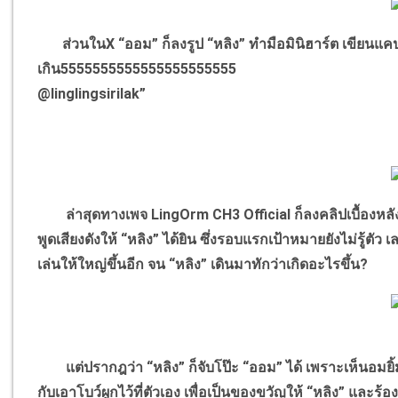
ส่วนในX “ออม” ก็ลงรูป “หลิง” ทำมือมินิฮาร์ต เขียนแค
เกิน5555555555555555555555
@linglingsirilak”
ล่าสุดทางเพจ LingOrm CH3 Official ก็ลงคลิปเบื้องหลังต
พูดเสียงดังให้ “หลิง” ได้ยิน ซึ่งรอบแรกเป้าหมายยังไม่รู้ตัว 
เล่นให้ใหญ่ขึ้นอีก จน “หลิง” เดินมาทักว่าเกิดอะไรขึ้น?
แต่ปรากฎว่า “หลิง” ก็จับโป๊ะ “ออม” ได้ เพราะเห็นอมยิ้ม
กับเอาโบว์ผูกไว้ที่ตัวเอง เพื่อเป็นของขวัญให้ “หลิง” และร้