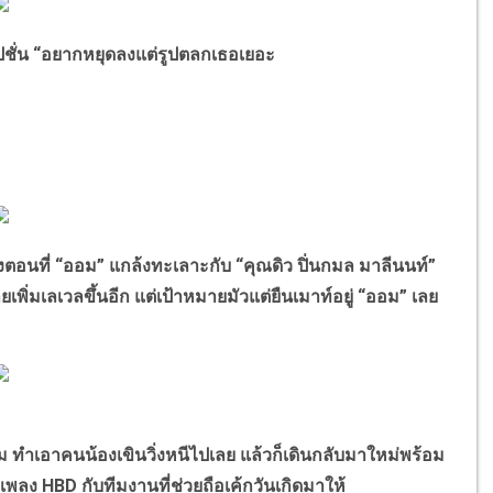
ปชั่น “อยากหยุดลงแต่รูปตลกเธอเยอะ
อนที่ “ออม” แกล้งทะเลาะกับ “คุณดิว ปิ่นกมล มาลีนนท์”
เลยเพิ่มเลเวลขึ้นอีก แต่เป้าหมายมัวแต่ยืนเมาท์อยู่ “ออม” เลย
 ทำเอาคนน้องเขินวิ่งหนีไปเลย แล้วก็เดินกลับมาใหม่พร้อม
องเพลง HBD กับทีมงานที่ช่วยถือเค้กวันเกิดมาให้