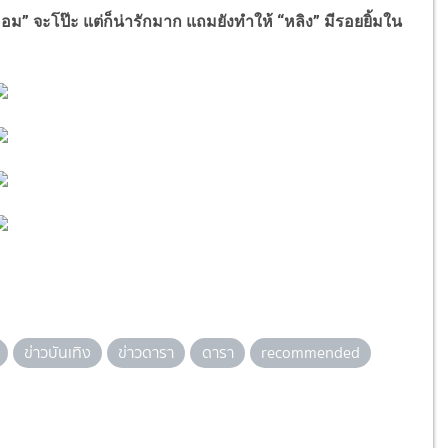
ม” จะโป๊ะ แต่ก็น่ารักมาก แถมยังทำให้ “หลิง” มีรอยยิ้มใน
ข่าวบันเทิง
ข่าวดารา
ดารา
recommended