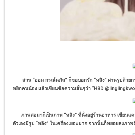
ส่วน “ออม กรณ์นภัส” ก็ขอบอกรัก “หลิง” ผ่านรูปด้วยก
หยิกคนน้อง แล้วเขียนข้อความสั้นๆว่า “HBD @linglingkw
ภาพต่อมาก็เป็นภาพ “หลิง” ที่นั่งอยู่ร้านอาหาร เขียนแคปชั่
ตัวเองมีรูป “หลิง” ในเครื่องเยอะมาก จากนั้นก็ทยอยลงภาพร