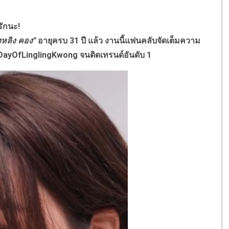
ารักนะ!
งหลิง คอง”
อายุครบ 31 ปี แล้ว งานนี้แฟนคลับจัดเต็มความ
ayOfLinglingKwong จนติดเทรนด์อันดับ 1