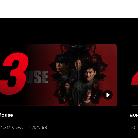
Mouse
สง
4.3M
Views
1 ส.ค. 68
10.