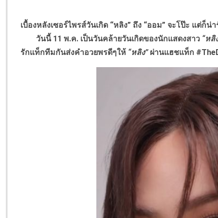
เบื้องหลังเซอร์ไพรส์วันเกิด “หลิง” ถึง “ออม” จะโป๊ะ แต่ก็น่
วันนี้ 11 พ.ค. เป็นวันคล้ายวันเกิดของนักแสดงสาว
“หลิ
รักแท็กทีมกันส่งคำอวยพรดีๆให้
“หลิง”
ผ่านแฮชแท็ก #TheD