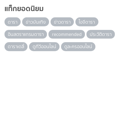
แท็กยอดนิยม
ดารา
ข่าวบันเทิง
ข่าวดารา
ไอจีดารา
อินสตราแกรมดารา
recommended
ประวัติดารา
ดาราเดลี่
ดูทีวีออนไลน์
ดูละครออนไลน์