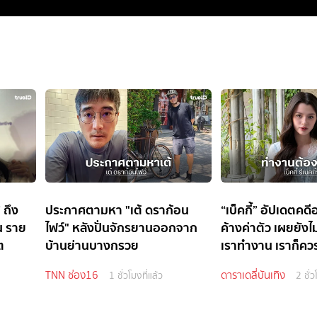
 ถึง
ประกาศตามหา "เต้ ดราก้อน
“เบ็คกี้” อัปเดตคดี
น ราย
ไฟว์" หลังปั่นจักรยานออกจาก
ค้างค่าตัว เผยยังไม่
ต
บ้านย่านบางกรวย
เราทำงาน เราก็ควรไ
TNN ช่อง16
ดาราเดลี่บันเทิง
1 ชั่วโมงที่แล้ว
2 ชั่ว