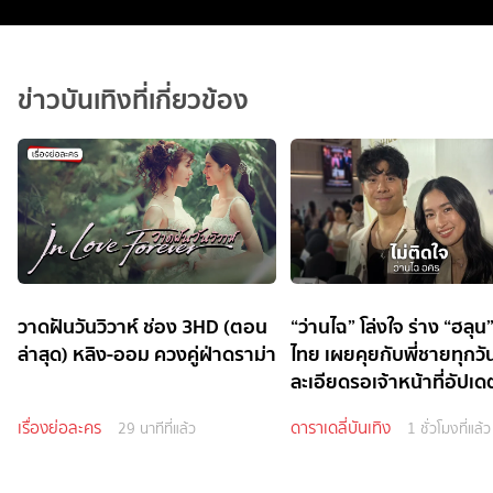
ข่าวบันเทิงที่เกี่ยวข้อง
วาดฝันวันวิวาห์ ช่อง 3HD (ตอน
“ว่านไฉ” โล่งใจ ร่าง “ฮลุน”
ล่าสุด) หลิง-ออม ควงคู่ฝ่าดราม่า
ไทย เผยคุยกับพี่ชายทุกวั
ละเอียดรอเจ้าหน้าที่อัปเด
เรื่องย่อละคร
ดาราเดลี่บันเทิง
29 นาทีที่แล้ว
1 ชั่วโมงที่แล้ว