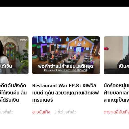
อดีตต้นสังกัด
Restaurant War EP.8 : เชฟวิล
นักร้องหนุ่ม
ได้เงินคืน ลั่น
เมนต์ ดุดัน สวมวิญญาณเฮดเชฟ
ฝ่ายบอกเล
ด้รับเงิน
เทรนเนอร์
สาเหตุเป็นเ
ข่าวบันเทิง
ดาราเดลี่บันเทิ
โมงที่แล้ว
3 ชั่วโมงที่แล้ว