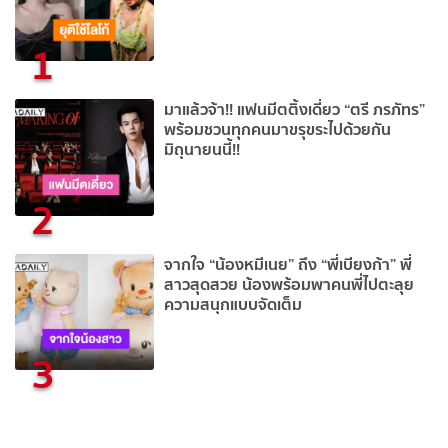
1
มาแล้วจ้า!! แฟนมีตติ้งเดี่ยว “ตรี ภรภัทร”
พร้อมชวนทุกคนมาขรุขระไปด้วยกัน
มิถุนายนนี้!!
2
จากใจ “น้องหมีเนย” ถึง “พี่เบียงก้า” พี่
สาวสุดสวย น้องพร้อมพาคนพี่ไปตะลุย
ความสนุกแบบจัดเต็ม
3