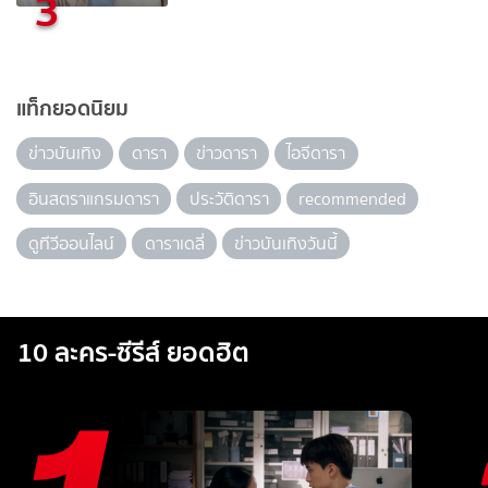
3
แท็กยอดนิยม
ข่าวบันเทิง
ดารา
ข่าวดารา
ไอจีดารา
อินสตราแกรมดารา
ประวัติดารา
recommended
ดูทีวีออนไลน์
ดาราเดลี่
ข่าวบันเทิงวันนี้
10 ละคร-ซีรีส์ ยอดฮิต