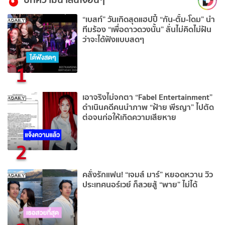
“เบสท์” วันเกิดสุดแฮปปี้ “กัน-ตั้ม-โดม” นำ
ทีมร้อง “เพื่อดาวดวงนั้น” ลั่นไม่คิดไม่ฝัน
ว่าจะได้ฟังแบบสดๆ
1
เอาจริงไม่จกตา “Fabel Entertainment”
ดำเนินคดีคนนำภาพ “ฝ้าย พีรญา” ไปตัด
ต่อจนก่อให้เกิดความเสียหาย ​​​​​​
2
คลั่งรักแฟน! “เจมส์ มาร์” หยอดหวาน วิว
ประเทศนอร์เวย์ ก็สวยสู้ “พาย” ไม่ได้