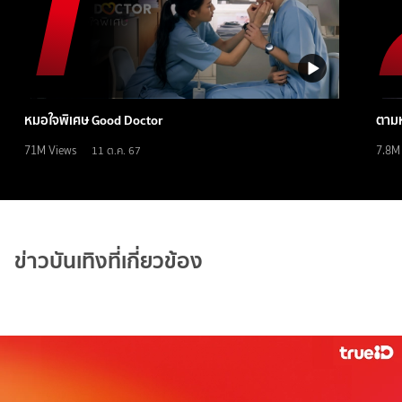
หมอใจพิเศษ Good Doctor
ตามห
71M
Views
7.8M
11 ต.ค. 67
ข่าวบันเทิงที่เกี่ยวข้อง