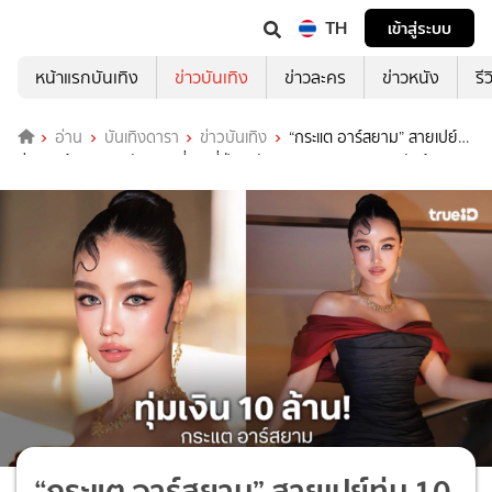
TH
เข้าสู่ระบบ
หน้าแรกบันเทิง
ข่าวบันเทิง
ข่าวละคร
ข่าวหนัง
รี
อ่าน
บันเทิงดารา
ข่าวบันเทิง
“กระแต อาร์สยาม” สายเปย์
ทุ่ม 10 ล้าน! ขนพนักงานเที่ยวญี่ปุ่น หลังทุบสถิติยอดขายทะลุพันล้าน
“กระแต อาร์สยาม” สายเปย์ทุ่ม 10