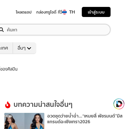
TH
เข้าสู่ระบบ
โหลดแอป
กล่องทรูไอดี ทีวี
ระเทศ
อื่นๆ
์ของศิลปิน
บทความน่าสนใจอื่นๆ
อวดชุดว่ายน้ำฉ่ำ…“เหมยลี่ พัชรมนต์”มิส
แกรนด์ฉะเชิงเทรา2026