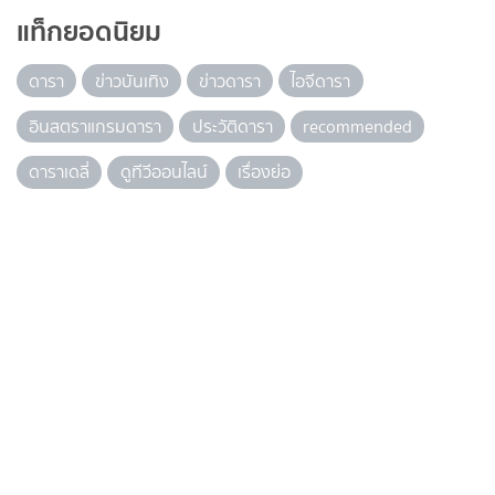
แท็กยอดนิยม
ดารา
ข่าวบันเทิง
ข่าวดารา
ไอจีดารา
อินสตราแกรมดารา
ประวัติดารา
recommended
ดาราเดลี่
ดูทีวีออนไลน์
เรื่องย่อ