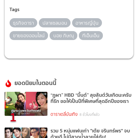
Tags
ธุรกิจดารา
ปลาแซลมอน
อาหารญี่ปุ่น
ขายของออนไลน์
บอย ภิษณุ
ทีเอ็นเอ็น
ยอดนิยมในตอนนี้
“ภูผา” HBD “มิ้นต์” สุขสันต์วันเกิดนะครับ
ที่รัก ขอให้เป็นปีที่พิเศษที่สุดอีกปีของเรา
1
ดาราเดลี่บันเทิง
8 ชั่วโมงที่แล้ว
รวม 5 หนุ่มแฟนเก่า "เต้ย จรินทร์พร" จบ
ด้วยดี ไม่มีสาดน้ำลายใส่กัน!