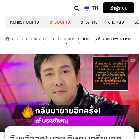
TH
เข้าสู่ระบบ
หน้าแรกบันเทิง
ข่าวบันเทิง
ข่าวละคร
ข่าวหนัง
รี
อ่าน
บันเทิงดารา
ข่าวบันเทิง
ล้มแล้วลุก! บอย ภิษณุ เตรียม
ลุยธุรกิจขายแซลมอนอีกครั้ง ตามคำเรียกร้อง
ล้มแล้วลุก! บอย ภิษณุ เตรียมลุย