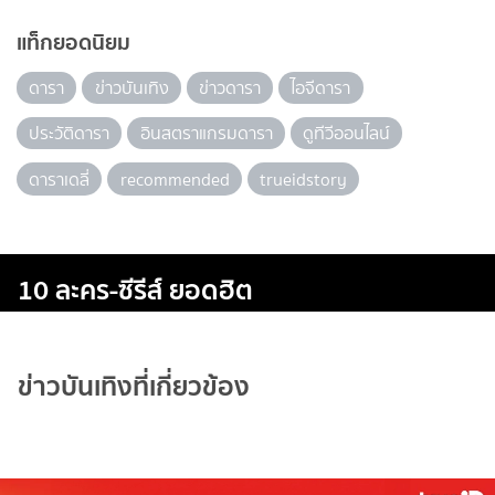
แท็กยอดนิยม
ดารา
ข่าวบันเทิง
ข่าวดารา
ไอจีดารา
ประวัติดารา
อินสตราแกรมดารา
ดูทีวีออนไลน์
ดาราเดลี่
recommended
trueidstory
10 ละคร-ซีรีส์ ยอดฮิต
ข่าวบันเทิงที่เกี่ยวข้อง