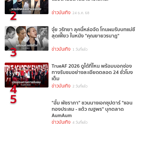
2
ข่าวบันเทิง
24 ธ.ค. 68
จุ๋ย วรัทยา ลุคนี้หล่อจัด โกนผมรับบทแม่ชี
สุดเฟี้ยว ในหนัง "คุณยายวรนาฎ"
3
ข่าวบันเทิง
1 วันที่แล้ว
TrueAF 2026 ดูได้ที่ไหน พร้อมบอกช่อง
ทางรับชมอย่างละเอียดตลอด 24 ชั่วโมง
เต็ม
4
ข่าวบันเทิง
2 วันที่แล้ว
5
"อั้ม พัชราภา" ชวนนางเอกซุปตาร์ "แอน
ทองประสม - แต้ว ณฐพร" บุกตลาด
AumAum
ข่าวบันเทิง
4 วันที่แล้ว