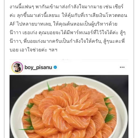
งานนี้แฟนๆ พากันเข้ามาส่งกำลังใจมากมาย เช่น เชียร์
ค่ะ ลุกขึ้นมาเด่วนี้เลยนะ ให้คุ้มกับที่เราเสียเงินโหวตตอน
AF ไปหลายบาทเลย, ให้คุณต้นหอมเป็นผู้บริหารด้วย
น๊าาา เธอเก่ง คุณบอยจะได้มีพาร์ทเนอร์ที่ไว้ใจได้ค่ะ สู้ๆ
น๊าาา, พี่บอยเก่งมากครับเป็นกำลังใจให้ครับ, สู้ๆนะคะพี่
บอย เอาใจช่วยค่ะ ฯลฯ