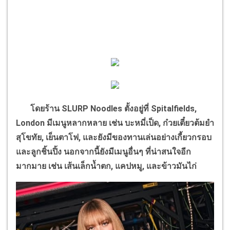
โดยร้าน
SLURP Noodles
ตั้งอยู่ที่
Spitalfields,
London
มีเมนูหลากหลาย เช่น บะหมี่เป็ด
,
ก๋วยเตี๋ยวต้มยำ
สุโขทัย
,
เย็นตาโฟ
,
และยังมีของทานเล่นอย่างเกี้ยวกรอบ
และลูกชิ้นปิ้ง นอกจากนี้ยังมีเมนูอื่นๆ ที่น่าสนใจอีก
มากมาย เช่น เส้นเล็กน้ำตก
,
แคปหมู
,
และข้าวมันไก่