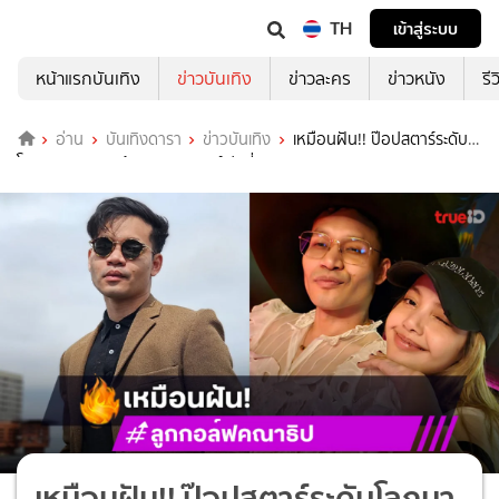
TH
เข้าสู่ระบบ
หน้าแรกบันเทิง
ข่าวบันเทิง
ข่าวละคร
ข่าวหนัง
รี
อ่าน
บันเทิงดารา
ข่าวบันเทิง
เหมือนฝัน!! ป๊อปสตาร์ระดับ
โลกมากินอาหารร้าน “ครูลูกกอล์ฟ” ที่ลอนดอน
เหมือนฝัน!! ป๊อปสตาร์ระดับโลกมา