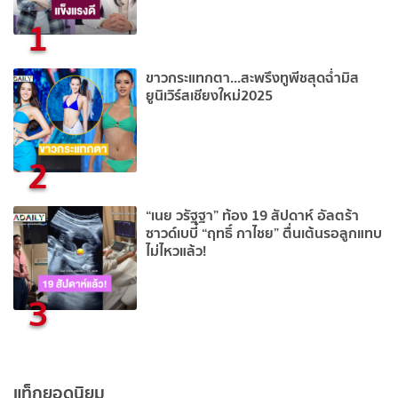
1
ขาวกระแทกตา...สะพรึงทูพีชสุดฉ่ำมิส
ยูนิเวิร์สเชียงใหม่2025
2
“เนย วรัฐฐา” ท้อง 19 สัปดาห์ อัลตร้า
ซาวด์เบบี๋ “ฤทธิ์ กาไชย” ตื่นเต้นรอลูกแทบ
ไม่ไหวแล้ว!
3
แท็กยอดนิยม