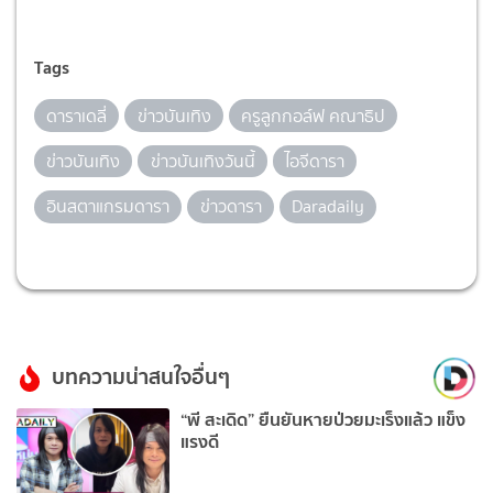
Tags
ดาราเดลี่
ข่าวบันเทิง
ครูลูกกอล์ฟ คณาธิป
ข่าวบันเทิง
ข่าวบันเทิงวันนี้
ไอจีดารา
อินสตาแกรมดารา
ข่าวดารา
Daradaily
บทความน่าสนใจอื่นๆ
“พี สะเดิด” ยืนยันหายป่วยมะเร็งแล้ว แข็ง
แรงดี