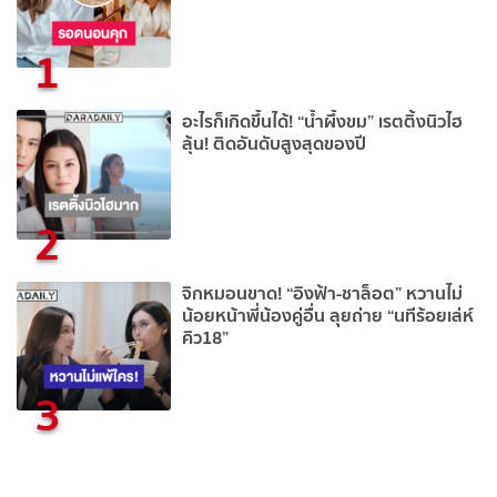
1
อะไรก็เกิดขึ้นได้! “น้ำผึ้งขม” เรตติ้งนิวไฮ
ลุ้น! ติดอันดับสูงสุดของปี
2
จิกหมอนขาด! “อิงฟ้า-ชาล็อต” หวานไม่
น้อยหน้าพี่น้องคู่อื่น ลุยถ่าย “นทีร้อยเล่ห์
คิว18”
3