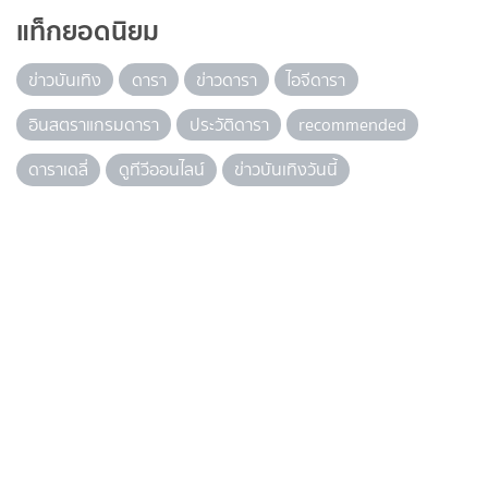
แท็กยอดนิยม
ข่าวบันเทิง
ดารา
ข่าวดารา
ไอจีดารา
อินสตราแกรมดารา
ประวัติดารา
recommended
ดาราเดลี่
ดูทีวีออนไลน์
ข่าวบันเทิงวันนี้