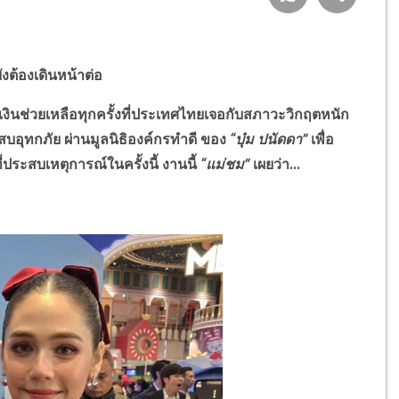
ังต้องเดินหน้าต่อ
คเงินช่วยเหลือทุกครั้งที่ประเทศไทยเจอกับสภาวะวิกฤตหนัก
ะสบอุทกภัย ผ่านมูลนิธิองค์กรทำดี ของ
“
บุ๋ม ปนัดดา
”
เพื่อ
่ประสบเหตุการณ์ในครั้งนี้
งานนี้
“แม่ชม”
เผยว่า...