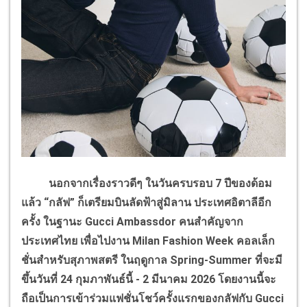
นอกจากเรื่องราวดีๆ ในวันครบรอบ 7 ปีของด้อม
แล้ว “กลัฟ” ก็เตรียมบินลัดฟ้าสู่มิลาน ประเทศอิตาลีอีก
ครั้ง ในฐานะ Gucci Ambassdor คนสำคัญจาก
ประเทศไทย เพื่อไปงาน Milan Fashion Week คอลเล็ก
ชั่นสำหรับสุภาพสตรี ในฤดูกาล Spring-Summer ที่จะมี
ขึ้นวันที่ 24 กุมภาพันธ์นี้ - 2 มีนาคม 2026 โดยงานนี้จะ
ถือเป็นการเข้าร่วมแฟชั่นโชว์ครั้งแรกของกลัฟกับ Gucci