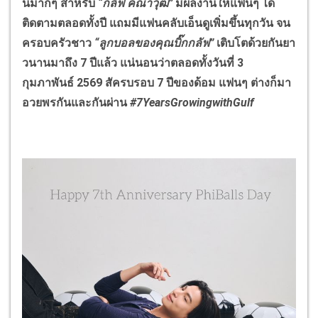
นมากๆ สำหรับ
“กลัฟ คณาวุฒิ”
มีผลงานให้แฟนๆ ได้
ติดตามตลอดทั้งปี แถมมีแฟนคลับเอ็นดูเพิ่มขึ้นทุกวัน จน
ครอบครัวชาว
“ลูกบอลของคุณบิ๊กกลัฟ”
เติบโตด้วยกันยา
วนานมาถึง 7 ปีแล้ว แน่นอนว่าตลอดทั้งวันที่ 3
กุมภาพันธ์ 2569 สัครบรอบ 7 ปีของด้อม แฟนๆ ต่างก็มา
อวยพรกันและกันผ่าน
#7YearsGrowingwithGulf