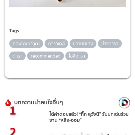
Tags
กลัฟ คณาวุฒิ
ดาราเดลี่
ข่าวบันเทิง
ข่าวดารา
ดารา
recommended
ไอจีดารา
บทความน่าสนใจอื่นๆ
1
ได้คำตอบแล้ว! “กิ๊ก สุวัจนี” รับบทเด่นร่วม
งาน “หลิง-ออม”
2