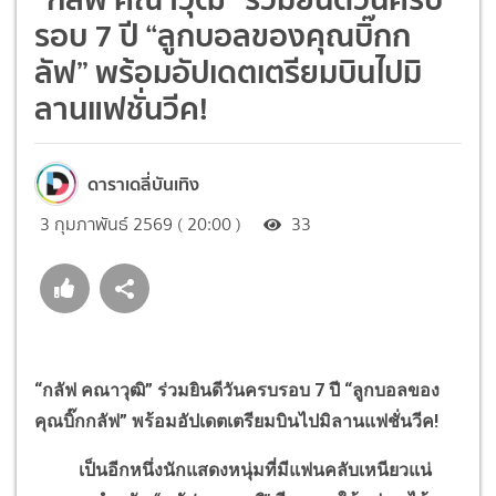
รอบ 7 ปี “ลูกบอลของคุณบิ๊กก
ลัฟ” พร้อมอัปเดตเตรียมบินไปมิ
ลานแฟชั่นวีค!
ดาราเดลี่บันเทิง
3 กุมภาพันธ์ 2569 ( 20:00 )
33
“กลัฟ คณาวุฒิ” ร่วมยินดีวันครบรอบ 7 ปี “ลูกบอลของ
คุณบิ๊กกลัฟ” พร้อมอัปเดตเตรียมบินไปมิลานแฟชั่นวีค!
เป็นอีกหนึ่งนักแสดงหนุ่มที่มีแฟนคลับเหนียวแน่