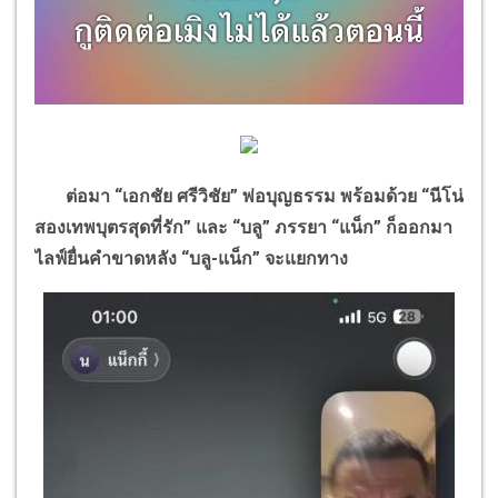
ต่อมา
“
เอกชัย ศรีวิชัย
”
พ่อบุญธรรม พร้อมด้วย
“
นีโน่
สองเทพบุตรสุดที่รัก
”
และ
“
บลู
”
ภรรยา
“
แน็ก
”
ก็ออกมา
ไลฟ์ยื่นคำขาดหลัง
“
บลู-แน็ก
”
จะแยกทาง