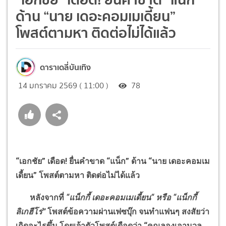
ด้าน “นาย เดอะคอมเมเดี้ยน”
โพสต์ตามหา ติดต่อไม่ได้แล้ว
ดาราเดลี่บันเทิง
14 มกราคม 2569 ( 11:00 )
78
“
เอกชัย
”
เดือด! ยื่นคำขาด
“
แน็ก
”
ด้าน
“
นาย เดอะคอมเม
เดี้ยน
”
โพสต์ตามหา ติดต่อไม่ได้แล้ว
หลังจากที่
“
แน็กกี้ เดอะคอมเมเดี้ยน
“
หรือ
“
แน็กกี้
ลิเกฮีโร่
”
โพสต์ข้อความผ่านเฟซบุ๊ก จนทำแฟนๆ สงสัยว่า
เกิดอะไรขึ้น โดยเจ้าตัวโพสต์เดือดว่า
“
คุณลองเอานวล