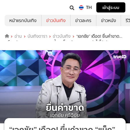
TH
เข้าสู่ระบบ
หน้าแรกบันเทิง
ข่าวบันเทิง
ข่าวละคร
ข่าวหนัง
รี
อ่าน
บันเทิงดารา
ข่าวบันเทิง
“เอกชัย” เดือด! ยื่นคำขาด
“แน็ก” ด้าน “นาย เดอะคอมเมเดี้ยน” โพสต์ตามหา ติดต่อไม่ได้แล้ว
“เอกชัย” เดือด! ยื่นคำขาด “แน็ก”