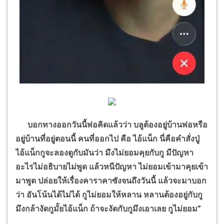
บอกทางออกวันนี้พ่อคิดแล้วว่า บลูต้องอยู่บ้านพ่อหรือ
อยู่บ้านที่อยู่ตอนนี้ คนที่ออกไป คือ ไอ้แน็ก นี่คือคำสั่งปู่
ไอ้แน็กกูจะลองดูกับมันว่า มึงไม่ยอมคุยกับกู มีปัญหา
อะไรไม่อธิบายไม่พูด แล้วหนีปัญหา ไม่ยอมเข้ามาคุยเข้า
มาพูด ปล่อยให้เรื่องคาราคาซังจนถึงวันนี้ แล้วจะมาบอก
ว่า อันโน้นได้ไม่ได้ กูไม่ยอมให้หลาน หลานต้องอยู่กับกู
มึงกล้างัดกูมั้ยไอ้แน็ก ถ้าจะงัดกับกูมึงเอาเลย กูไม่ยอม
”