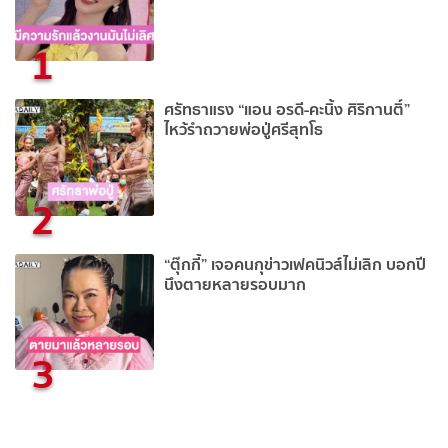
1
ศรัทธาแรง “แอน อรดี-คะนิ้ง ศิริกานติ์”
ไหว้รำถวายพ่อปู่ศรีสุทโธ
2
“ตุ๊กกี้” เจอคนกุข่าวเฟคนิวส์ไม่เลิก บอกปี
นึงตายหลายรอบมาก
3