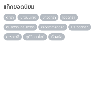
แท็กยอดนิยม
ดารา
ข่าวบันเทิง
ข่าวดารา
ไอจีดารา
อินสตราแกรมดารา
recommended
ประวัติดารา
ดาราเดลี่
ดูทีวีออนไลน์
เรื่องย่อ