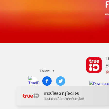
T
E
Follow us
อ
Copyright © True Digital Group Company Limited.
ดาวน์โหลด ทรูไอดีแอป
All rights reserved
สัมผัสโลกไร้ขีดจำกัดกับทรูไอดี