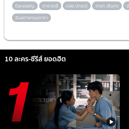
Daradaily
ดาราเดลี่
บอย ปกรณ์
เกรท วรินทร
ข
อินสตาแกรมดารา
10 ละคร-ซีรีส์ ยอดฮิต