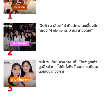
1
“อิงฟ้า-ชาล็อต” นำทีมนักแสดงเลี้ยงปิด
กล้อง “4 elements บ้านวาทินวณิช”
2
“แม่บานเย็น” ควง “แคนดี้” เปิดใจถูกเล่า
บูลลี่หน้าตา ไม่มั่นใจถึงขั้นอยากเกษียณ
ตัวเองจากวงการ
3