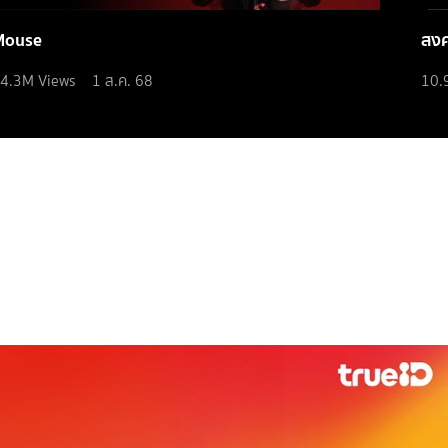
Mouse
สง
4.3M
Views
1 ส.ค. 68
10.