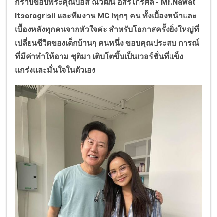
กราบขอบพระคุณบอส ณวัฒน์ อิสรไกรศีล -
Mr.Nawat
Itsaragrisil
และทีมงาน
MG I
ทุกๆ คน
ทั้งเบื้องหน้าและ
เบื้องหลังทุกคนจากหัวใจค่ะ สำหรับโอกาสครั้งยิ่งใหญ่ที่
เปลี่ยนชีวิตของเด็กบ้านๆ คนหนึ่ง
ขอบคุณประสบ การณ์
ที่มีค่าทำให้อาม ชุติมา เติบโตขึ้นเป็นเวอร์ชั่นที่แข็ง
แกร่งและมั่นใจในตัวเอง