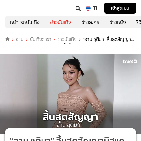
TH
เข้าสู่ระบบ
หน้าแรกบันเทิง
ข่าวบันเทิง
ข่าวละคร
ข่าวหนัง
รี
อ่าน
บันเทิงดารา
ข่าวบันเทิง
“อาม ชุติมา” สิ้นสุดสัญญามิส
แกรนด์ ขอบคุณ “บอสณวัฒน์” ที่ให้โอกาส
“อาม ชุติมา” สิ้นสุดสัญญามิสแก