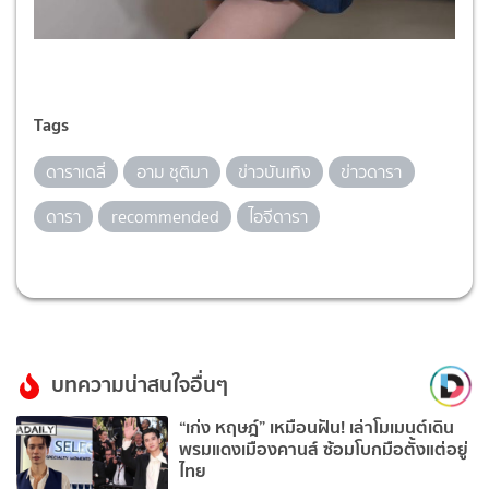
Tags
ดาราเดลี่
อาม ชุติมา
ข่าวบันเทิง
ข่าวดารา
ดารา
recommended
ไอจีดารา
บทความน่าสนใจอื่นๆ
“เก่ง หฤษฎ์” เหมือนฝัน! เล่าโมเมนต์เดิน
พรมแดงเมืองคานส์ ซ้อมโบกมือตั้งแต่อยู่
ไทย