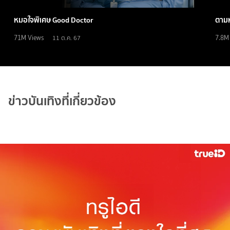
หมอใจพิเศษ Good Doctor
ตามห
71M
Views
7.8M
11 ต.ค. 67
ข่าวบันเทิงที่เกี่ยวข้อง