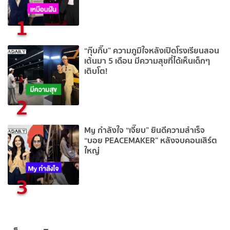
1
“กุ๊บกิ๊บ” ความภูมิใจหลังเปิดโรงเรียนสอน
เต้นมา 5 เดือน มีความสุขที่ได้เห็นเด็กๆ
เติบโต!
2
My กำลังใจ “เจี๊ยบ” ยินดีความสำเร็จ
“บอย PEACEMAKER” หลังจบคอนเสิร์ต
ใหญ่
3