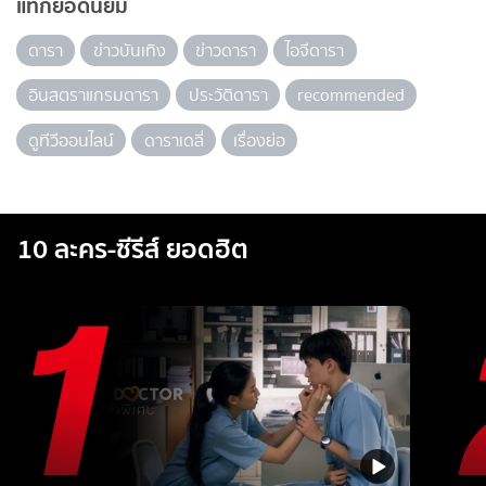
แท็กยอดนิยม
ดารา
ข่าวบันเทิง
ข่าวดารา
ไอจีดารา
อินสตราแกรมดารา
ประวัติดารา
recommended
ดูทีวีออนไลน์
ดาราเดลี่
เรื่องย่อ
10 ละคร-ซีรีส์ ยอดฮิต