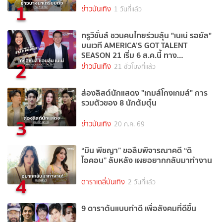
1
ข่าวบันเทิง
1 วันที่แล้ว
ทรูวิชั่นส์ ชวนคนไทยร่วมลุ้น "เนเน่ รอยัล"
บนเวที AMERICA’S GOT TALENT
SEASON 21 เริ่ม 6 ส.ค.นี้ ทาง
2
TrueVisions NOW
ข่าวบันเทิง
21 ชั่วโมงที่แล้ว
ส่องลิสต์นักแสดง "เกมส์โกงเกมส์" การ
รวมตัวของ 8 นักต้มตุ๋น
3
ข่าวบันเทิง
20 ก.ค. 69
“มิน พีชญา” ขอสืบพิจารณาคดี “ดิ
ไอคอน” ลับหลัง เผยอยากกลับมาทำงาน
4
ดาราเดลี่บันเทิง
2 วันที่แล้ว
9 ดาราต้นแบบทำดี เพื่อสังคมที่ดีขึ้น