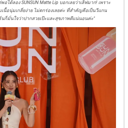
 แต่พอได้ลอง SUNSUN Matte Lip บอกเลยว่าเลิฟมาก! เพราะ
ื้อนุ่มเกลี่ยง่าย ไม่ตกร่องเลยค่ะ ที่สำคัญคือเป็นวีแกน
ร์นก็มั่นใจว่าปากสวยเป๊ะและสุขภาพดีแน่นอนค่ะ"