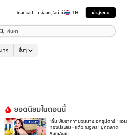
TH
เข้าสู่ระบบ
โหลดแอป
กล่องทรูไอดี ทีวี
ระเทศ
อื่นๆ
ยอดนิยมในตอนนี้
"อั้ม พัชราภา" ชวนนางเอกซุปตาร์ "แอน
ทองประสม - แต้ว ณฐพร" บุกตลาด
AumAum