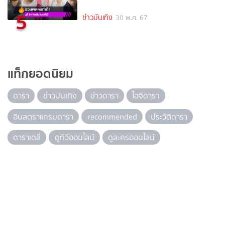
5
ข่าวบันเทิง
30 พ.ค. 67
แท็กยอดนิยม
ดารา
ข่าวบันเทิง
ข่าวดารา
ไอจีดารา
อินสตราแกรมดารา
recommended
ประวัติดารา
ดาราเดลี่
ดูทีวีออนไลน์
ดูละครออนไลน์