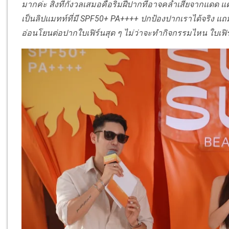
มากค่ะ สิ่งที่กังวลเสมอคือริมฝีปากที่อาจคล้ำเสียจากแดด
เป็นลิปแมทท์ที่มี SPF50+ PA++++ ปกป้องปากเราได้จริง แถมเน
อ่อนโยนต่อปากใบเฟิร์นสุด ๆ ไม่ว่าจะทำกิจกรรมไหน ใบเฟิ