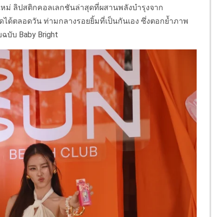
นใหม่ ลิปสติกคอลเลกชันล่าสุดที่ผสานพลังบำรุงจาก
ัดได้ตลอดวัน ท่ามกลางรอยยิ้มที่เป็นกันเอง ซึ่งตอกย้ำภาพ
ฉบับ Baby Bright