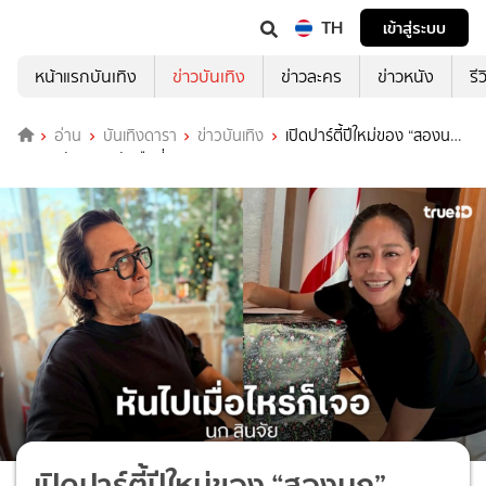
TH
เข้าสู่ระบบ
หน้าแรกบันเทิง
ข่าวบันเทิง
ข่าวละคร
ข่าวหนัง
รี
อ่าน
บันเทิงดารา
ข่าวบันเทิง
เปิดปาร์ตี้ปีใหม่ของ “สองนก”
ครอบครัวและคนรักคือที่สุด
เปิดปาร์ตี้ปีใหม่ของ “สองนก”