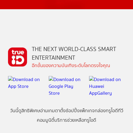
THE NEXT WORLD-CLASS SMART
ENTERTAINMENT
อีกขั้นของความบันเทิงระดับโลกตรงใจคุณ
วันนี้
ดู
สิทธิพิเศษ
อ่าน
เกม
ตาตั้ง
ช้อปปิ้ง
แพ็กเกจ
กล่องทรูไอดีทีวี
คอมมูนิตี้
บริการช่วยเหลือทรูไอดี