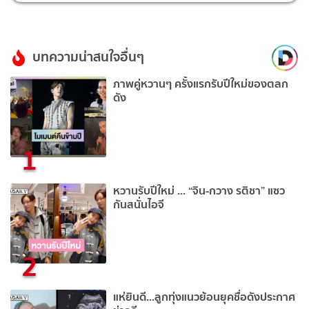
บทความน่าสนใจอื่นๆ
ภาพคู่หวานๆ ครั้งแรกรับปีใหม่ของตลก
ดัง
1
หวานรับปีใหม่ ... “จิน-กวาง รติชา” แซว
กันสนั่นไอจี
2
แห่ยินดี...ลูกทุ่งแนวย้อนยุคชื่อดังประกาศ