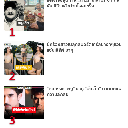
เผยภาพสุดท้าย...ดาวร้ายเจ้าประจำ 7 สี
เสียชีวิตแล้วด้วยโรคมะเร็ง
1
นักร้องสาวในลุคสปอร์ตเกิร์ลน่ารักๆแอบ
แซ่บเสิร์ฟเบาๆ
2
“คนทรงเจ้าxงู” น่าดู “บิ๊กเอ็ม” นำทีมตีแผ่
ความลึกลับ
3