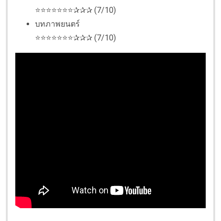
⭐⭐⭐⭐⭐⭐⭐✰✰✰ (7/10)
บทภาพยนตร์
⭐⭐⭐⭐⭐⭐⭐✰✰✰ (7/10)