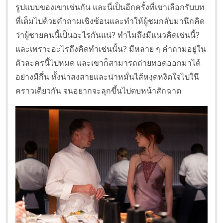
รูปแบบของเขาเช่นกัน และนี่เป็นอีกครั้งที่เขาเลือกรับบท
ที่เต็มไปด้วยคำถามเชิงซ้อนและทำให้ผู้ชมกลับมานึกคิด
ว่าผู้ชายคนนี้เป็นอะไรกันแน่? ทำไมถึงมีแนวคิดเช่นนี้?
และเพราะอะไรถึงคิดทำเช่นนั้น? มีหลาย ๆ คำถามอยู่ใน
ตัวละครนี้ไปหมด และเขาก็สามารถถ่ายทอดออกมาได้
อย่างมีกึ๋น ทั้งน่าสงสายและน่าหมั่นไส้หงุดหงิดใจไปในึ
คราวเดียวกัน จนอยากจะลุกขึ้นไปตบหน้าสักฉาด