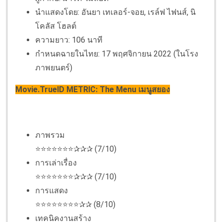
นำแสดงโดย: อันยา เทเลอร์-จอย, เรล์ฟ ไฟนส์, นิ
โคลัส โฮลต์
ความยาว: 106 นาที
กำหนดฉายในไทย: 17 พฤศจิกายน 2022 (ในโรง
ภาพยนตร์)
Movie.TrueID METRIC: The Menu เมนูสยอง
ภาพรวม
⭐⭐⭐⭐⭐⭐⭐✰✰✰ (7/10)
การเล่าเรื่อง
⭐⭐⭐⭐⭐⭐⭐✰✰✰ (7/10)
การแสดง
⭐⭐⭐⭐⭐⭐⭐⭐✰✰ (8/10)
เทคนิคงานสร้าง