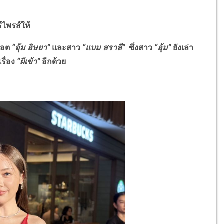
์ไพรส์ให้
ดฮอต
“อุ้ม อิษยา”
และสาว
“แบม สราลี”
ซึ่งสาว
“อุ้ม”
ยังเล่า
รื่อง
“ผีเข้า”
อีกด้วย