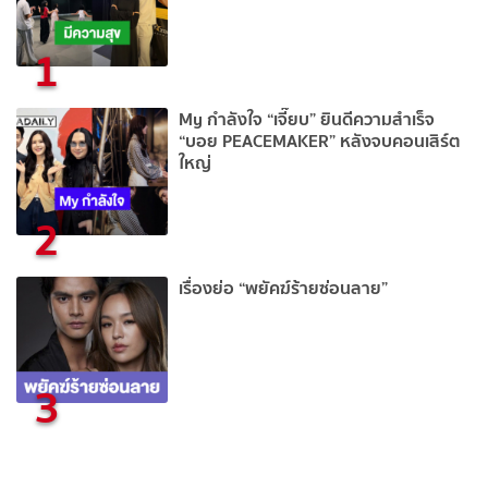
1
My กำลังใจ “เจี๊ยบ” ยินดีความสำเร็จ
“บอย PEACEMAKER” หลังจบคอนเสิร์ต
ใหญ่
2
เรื่องย่อ “พยัคฆ์ร้ายซ่อนลาย”
3