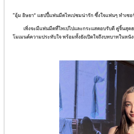
“อุ้ม อิษยา” แฮปปี้แฟนมีตไทเปชมน่ารัก ซึ้งใจแฟนๆ ทำเซอร
เพิ่งจะมีแฟนมีตที่ไทเปไปและกระแสตอบรับดี คู่จิ้นสุ
โมเมนต์ความประทับใจ พร้อมทั้งยังเปิดใจถึงบทบาทในหนังเ