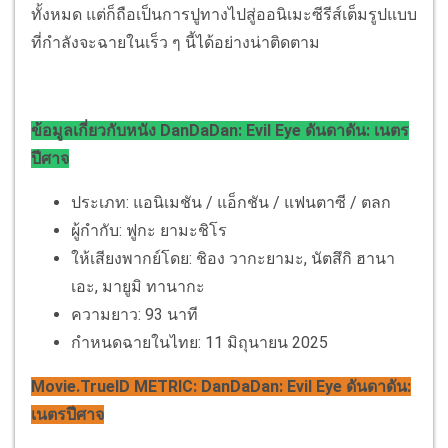
ทั้งหมด แต่ก็ถือเป็นการปูทางไปสู่ออนิเมะซีรีส์เต็มรูปแบบ
ที่กำลังจะฉายในเร็ว ๆ นี้ได้อย่างน่าติดตาม
ข้อมูลเกี่ยวกับหนัง DanDaDan: Evil Eye ดันดาดัน: เนตร
ปีศาจ
ประเภท: แอนิเมชัน / แอ็กชัน / แฟนตาซี / ตลก
ผู้กำกับ: ฟูกะ ยามะชิโร
ให้เสียงพากย์โดย: ชิอง วากะยามะ, นัตสึกิ ฮานา
เอะ, มายูมิ ทานากะ
ความยาว: 93 นาที
กำหนดฉายในไทย: 11 มิถุนายน 2025
Movie.TrueID METRIC: DanDaDan: Evil Eye ดันดาดัน:
เนตรปีศาจ