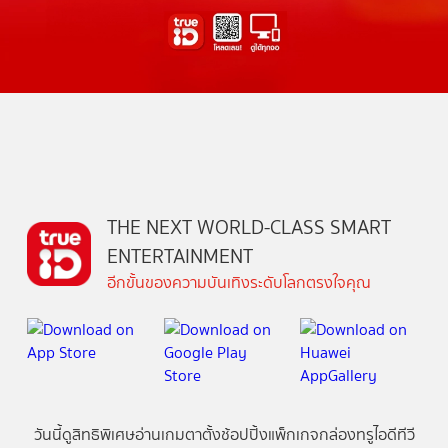
THE NEXT WORLD-CLASS SMART
ENTERTAINMENT
อีกขั้นของความบันเทิงระดับโลกตรงใจคุณ
วันนี้
ดู
สิทธิพิเศษ
อ่าน
เกม
ตาตั้ง
ช้อปปิ้ง
แพ็กเกจ
กล่องทรูไอดีทีวี