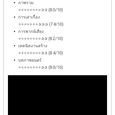
ภาพรวม
⭐⭐⭐⭐⭐⭐⭐⭐✰✰ (8.0/10)
การเล่าเรื่อง
⭐⭐⭐⭐⭐⭐⭐✰✰✰ (7.4/10)
การพากย์เสียง
⭐⭐⭐⭐⭐⭐⭐⭐✰✰ (8.2/10)
เทคนิคงานสร้าง
⭐⭐⭐⭐⭐⭐⭐⭐✰✰ (8.4/10)
บทภาพยนตร์
⭐⭐⭐⭐⭐⭐⭐⭐✰✰ (8.0/10)