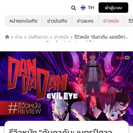
TH
เข้าสู่ระบบ
หน้าแรกบันเทิง
ข่าวบันเทิง
ข่าวละคร
ข่าวหนัง
รี
อ่าน
บันเทิงดารา
ข่าวหนัง
รีวิวหนัง "ดันดาดัน: เนตรปีศาจ
DanDaDan: Evil Eye" พล็อตเรื่องเข้มข้น ลุ้นจนนั่งไม่ติด!
รีวิวหนัง "ดันดาดัน: เนตรปีศาจ