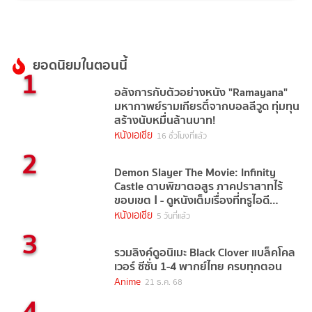
ยอดนิยมในตอนนี้
1
อลังการกับตัวอย่างหนัง "Ramayana"
มหากาพย์รามเกียรติ์จากบอลลีวูด ทุ่มทุน
สร้างนับหมื่นล้านบาท!
หนังเอเชีย
16 ชั่วโมงที่แล้ว
2
Demon Slayer The Movie: Infinity
Castle ดาบพิฆาตอสูร ภาคปราสาทไร้
ขอบเขต Ⅰ - ดูหนังเต็มเรื่องที่ทรูไอดี
(Movie of the Day)
หนังเอเชีย
5 วันที่แล้ว
3
รวมลิงค์ดูอนิเมะ Black Clover แบล็คโคล
เวอร์ ซีซั่น 1-4 พากย์ไทย ครบทุกตอน
Anime
21 ธ.ค. 68
4