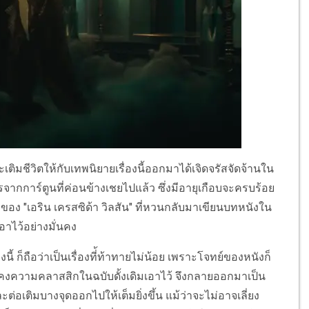
ติมชีวิตให้กับเทพนิยายเรื่องนี้ออกมาได้เจิดจรัสจัดจ้านใน
จากการ์ตูนที่ค่อนข้างเชยไปแล้ว ซึ่งมีอายุเกือบจะครบร้อย
ของ "เอริน เครสซิด้า วิลสัน" ที่หวนกลับมาเขียนบทหนังใน
าไว้อย่างมั่นคง
 ก็ถือว่าเป็นเรื่องที่้ท้าทายไม่น้อย เพราะโจทย์ของหนังก็
ารคงความคลาสสิกในฉบับดั้งเดิมเอาไว้ จึงกลายออกมาเป็น
ติมบางจุดออกไปให้เต็มยิ่งขึ้น แม้ว่าจะไม่อาจเลี่ยง