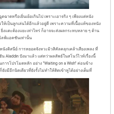
ดฉาดหรือเยิ่นเย้อเกินไป เพราะเอาจริง ๆ เพียงแต่หนัง
้เป็นลูกเล่นได้อีกแล้วอยู่ดี เพราะความที่เนื้อแท้ของหนัง
ว ยิ่งแตะต้องแยะเท่าไหร่ ก็อาจจะส่งผลกระทบหลาย ๆ ด้าน
ลฟ์แอคชันเท่านั้น
หนังดิสนีย์ การหยอดจังหวะมิวสิคัลคลุกเคล้าเสียงเพลง ที่
ชัน Aladdin ปังมาแล้ว แต่ทว่าผลลัพธ์ในสโนว์ไวท์เรื่องนี้
้ในการโปรโมตหลัก อย่าง "Waiting on a Wish" ค่อนข้าง
มีอีกนิดเดียวที่ยังรั้งไม่ทำให้ติดเข้าหูได้อย่างเต็มที่