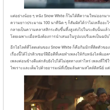
แต่อย่างน้อย ๆ หนัง Snow White ก็ไม่ได้ตีความใหม่ออกมาฉู
ความยาวประมาณ 100 นาทีนิด ๆ ก็สัมผัสได้ว่าไม่เหลืออะไรให
กลายเป็นความคลาสสิกระดับขึ้นหึ้งสูงส่งไปในระดับนั้นแล้
โดยเฉพาะเมื่อหนังต้องการนำเสนอในรูปแบบรีเมคเป็นฉบับไ
อีกไฮไลต์ที่โดดเด่นของ Snow White ก็คือกิมมิกที่ติดตัวของ
เรื่องนี้ได้โปรดิวเซอร์ฝีมือดีที่เคยทำเพลงให้กับหนังไลฟ์แอค
เพลงค่อนข้างดีแต่กลับยังไปได้ไม่สุดทางเท่าไหร่ เพลงที่ใช
ไพเราะและเต็มไปด้วยอารมณ์ที่เปี่ยมล้นตามสไตล์ดิสนีย์ แต่ก็ยัง