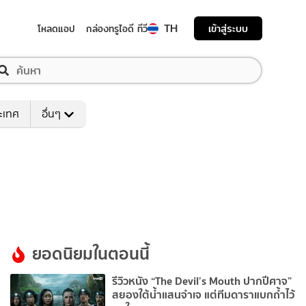
TH
เข้าสู่ระบบ
โหลดแอป
กล่องทรูไอดี ทีวี
ระเทศ
อื่นๆ
ยอดนิยมในตอนนี้
รีวิวหนัง “The Devil’s Mouth ปากปีศาจ”
สยองใต้น้ำแสนจำเจ แต่ทีมดาราแบกถ้ำไว้