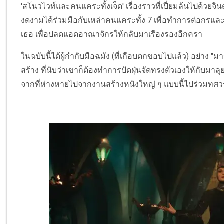
'สโนวไวท์และคนแคระทั้งเจ็ด' เรื่องราวที่เปี่ยมล้นไปด้วยจิน
งดงามได้ร่วมมือกับเหล่าคนแคระทั้ง 7 เพื่อทำการต่อกรและต่อ
เธอ เพื่อปลดแอดอาณาจักรให้กลับมาเรืองรองอีกครา
ในฉบับนี้ได้ผู้กำกับมือฉมัง (ที่เกือบตกขอบไปแล้ว) อย่าง "
สร้าง ที่นับว่าเขาก็ต้องทำการปัดฝุ่นจัดทรงตัวเองให้กับมาล
จากที่ห่างหายไปจากงานสร้างหนังใหญ่ ๆ แบบนี้ไปร่วมทศวรร