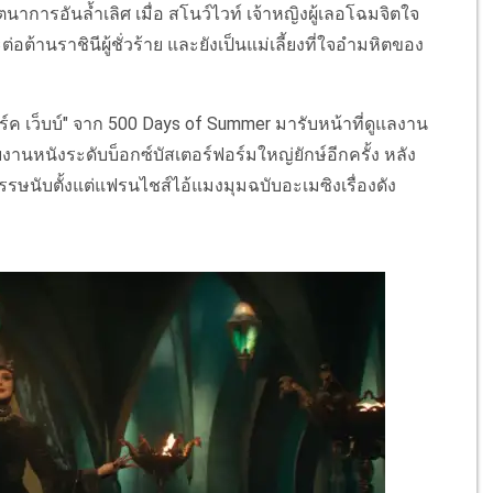
ตนาการอันล้ำเลิศ เมื่อ สโนว์ไวท์ เจ้าหญิงผู้เลอโฉมจิตใจ
ต้านราชินีผู้ชั่วร้าย และยังเป็นแม่เลี้ยงที่ใจอำมหิตของ
มาร์ค เว็บบ์" จาก 500 Days of Summer มารับหน้าที่ดูแลงาน
ุยงานหนังระดับบ็อกซ์บัสเตอร์ฟอร์มใหญ่ยักษ์อีกครั้ง หลัง
ษนับตั้งแต่แฟรนไชส์ไอ้แมงมุมฉบับอะเมซิงเรื่องดัง