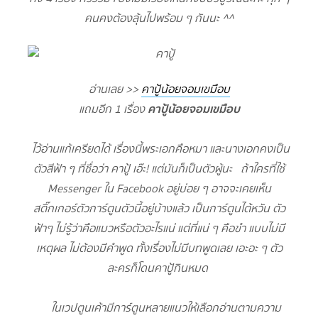
คนคงต้องลุ้นไปพร้อม ๆ กันนะ ^^
อ่านเลย >>
คาปู้น้อยจอมเขมือบ
คาปู้น้อยจอมเขมือบ
แถมอีก 1 เรื่อง
ไว้อ่านแก้เครียดได้ เรื่องนี้พระเอกคือหมา และนางเอกคงเป็น
ตัวสีฟ้า ๆ ที่ชื่อว่า คาปู้ เอ๊ะ! แต่มันก็เป็นตัวผู้นะ ถ้าใครที่ใช้
Messenger ใน Facebook อยู่บ่อย ๆ อาจจะเคยเห็น
สติ๊กเกอร์ตัวการ์ตูนตัวนี้อยู่บ้างแล้ว เป็นการ์ตูนไต้หวัน ตัว
ฟ้าๆ ไม่รู้ว่าคือแมวหรือตัวอะไรแน่ แต่ที่แน่ ๆ คือขำ แบบไม่มี
เหตุผล ไม่ต้องมีคำพูด ทั้งเรื่องไม่มีบทพูดเลย เอะอะ ๆ ตัว
ละครก็โดนคาปู้กินหมด
ในเวปตูนเค้ามีการ์ตูนหลายแนวให้เลือกอ่านตามความ