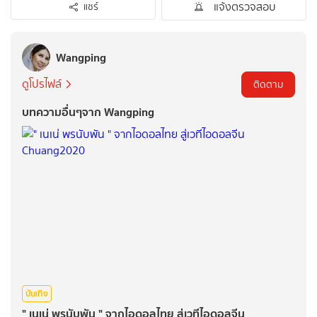
แจ้งตรวจสอบ
แชร์
Wangping
ดูโปรไฟล์
ติดตาม
บทความอื่นๆจาก Wangping
บันเทิง
" เนเน่ พรนับพัน " จากไอดอลไทย สู่เวทีไอดอลจีน