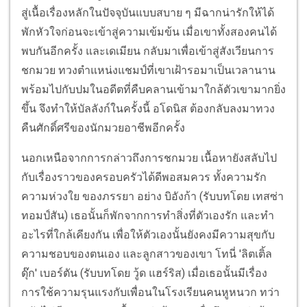
สู่เนื้อเรื่องหลักในปัจจุบันแบบสบาย ๆ มีฉากน่ารักให้ได้
พักหัวใจก่อนจะเข้าสู่ความเข้มข้น เมื่อเขาทั้งสองคนได้
พบกันอีกครั้ง และเดเมียน กลับมาเพื่อเข้าสู่สังเวียนการ
ชกมวย ทวงตำแหน่งแชมป์ที่เขาเฝ้ารอมาเป็นเวลานาน
พร้อมไปกับปมในอดีตที่คืบคลานเข้ามาใกล้ตัวเขามากยิ่ง
ขึ้น จึงทำให้บัลลังก์ในครั้งนี้ อโดนิส ต้องกลับลงมาทวง
คืนศักดิ์ศรีของนักมวยอาชีพอีกครั้ง
นอกเหนือจากการกล่าวถึงการชกมวย เนื้อหายังสลับไป
กับเรื่องราวของครอบครัวได้ดีพอสมควร ทั้งความรัก
ความห่วงใย ของภรรยา อย่าง บิอังก้า (รับบทโดย เทสซ่า
ทอมป์สัน) เธอนั้นก็พักจากการทำสิ่งที่ตัวเองรัก และทำ
อะไรที่ใกล้เคียงกัน เพื่อให้ตัวเองนั้นยังคงมีความสุขกับ
ความชอบของตนเอง และลูกสาวของเขา โทนี่ 'ลิตเติ้ล
ดุ๊ก' เบอร์ตัน (รับบทโดย วู้ด แฮร์ริส) เมื่อเธอนั้นมีเรื่อง
การใช้ความรุนแรงกับเพื่อนในโรงเรียนคนหูหนวก ทว่า