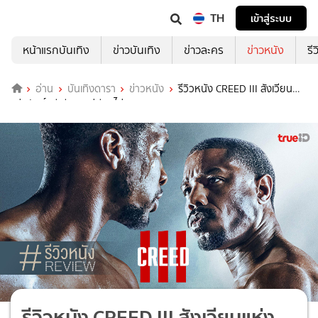
TH
เข้าสู่ระบบ
หน้าแรกบันเทิง
ข่าวบันเทิง
ข่าวละคร
ข่าวหนัง
รี
อ่าน
บันเทิงดารา
ข่าวหนัง
รีวิวหนัง CREED III สังเวียน
แห่งศักดิ์ศรี มีเหตุ แต่มีผลไม่สุดทาง!
รีวิวหนัง CREED III สังเวียนแห่ง