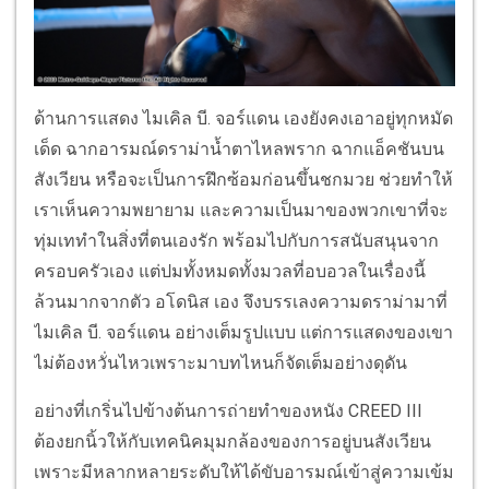
ด้านการแสดง ไมเคิล บี. จอร์แดน เองยังคงเอาอยู่ทุกหมัด
เด็ด ฉากอารมณ์ดราม่าน้ำตาไหลพราก ฉากแอ็คชันบน
สังเวียน หรือจะเป็นการฝึกซ้อมก่อนขึ้นชกมวย ช่วยทำให้
เราเห็นความพยายาม และความเป็นมาของพวกเขาที่จะ
ทุ่มเททำในสิ่งที่ตนเองรัก พร้อมไปกับการสนับสนุนจาก
ครอบครัวเอง แต่ปมทั้งหมดทั้งมวลที่อบอวลในเรื่องนี้
ล้วนมากจากตัว อโดนิส เอง จึงบรรเลงความดราม่ามาที่
ไมเคิล บี. จอร์แดน อย่างเต็มรูปแบบ แต่การแสดงของเขา
ไม่ต้องหวั่นไหวเพราะมาบทไหนก็จัดเต็มอย่างดุดัน
อย่างที่เกริ่นไปข้างต้นการถ่ายทำของหนัง CREED III
ต้องยกนิ้วให้กับเทคนิคมุมกล้องของการอยู่บนสังเวียน
เพราะมีหลากหลายระดับให้ได้ขับอารมณ์เข้าสู่ความเข้ม