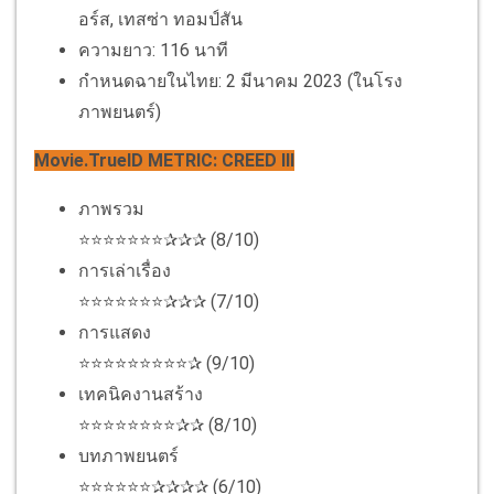
อร์ส, เทสซ่า ทอมป์สัน
ความยาว: 116 นาที
กำหนดฉายในไทย: 2 มีนาคม 2023 (ในโรง
ภาพยนตร์)
Movie.TrueID METRIC: CREED III
ภาพรวม
⭐⭐⭐⭐⭐⭐⭐✰✰✰ (8/10)
การเล่าเรื่อง
⭐⭐⭐⭐⭐⭐⭐✰✰✰ (7/10)
การแสดง
⭐⭐⭐⭐⭐⭐⭐⭐⭐✰ (9/10)
เทคนิคงานสร้าง
⭐⭐⭐⭐⭐⭐⭐⭐✰✰ (8/10)
บทภาพยนตร์
⭐⭐⭐⭐⭐⭐✰✰✰✰ (6/10)