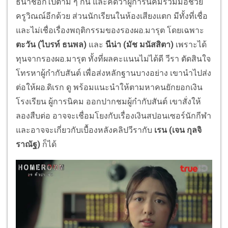
ธนาช็อกไปตาม ๆ กัน และคิดว่าผู้การนิคมร่วมมือช่วย
ครูวิณณ์อีกด้วย ส่วนนักเรียนในห้องเสียงแตก มีทั้งที่เชื่อ
และไม่เชื่อเรื่องพฤติกรรมของรองผอ.มารุต โดยเฉพาะ
ตะวัน (ไบรท์ ธนพล)
และ
นีน่า (มัช มนัสสิตา)
เพราะได้
ทุนจากรองผอ.มารุต ทั้งที่ผลคะแนนไม่ได้ดี วีรา ตัดสินใจ
โทรหาผู้กำกับสันต์ เพื่อส่งหลักฐานบางอย่าง เขานำไปส่ง
ต่อให้ผอ.ดิเรก ดู พร้อมแนะนำให้ตามหาคนยักยอกเงิน
โรงเรียน ผู้การนิคม ออกปากชมผู้กำกับสันต์ เขาสั่งให้
ลองสืบต่อ อาจจะเชื่อมโยงกับเรื่องเงินสปอนเซอร์นักกีฬา
และอาจจะเกี่ยวกับเบื้องหลังคลิปวีรากับ
เรน (เจน กุลจิ
ราณัฐ)
ก็ได้