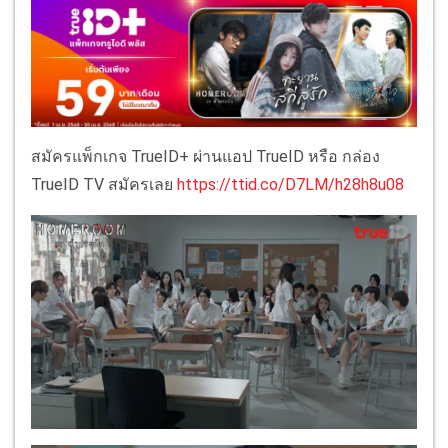
สมัครแพ็กเกจ TrueID+ ผ่านแอป TrueID หรือ กล่อง
TrueID TV สมัครเลย
https://ttid.co/D7LM/h28h8u08