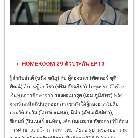
HOMEROOM 29 ตัวประกัน EP.13
ผู้กำกับสันต์ (หนึ่ง ชลัฏ)
กับ
ผู้กองธนา (พัตเตอร์ ชุติ
พัฒน์)
สืบจนรู้ว่า
วีรา (ปริม อัจฉรียา)
ไปขุดประวัติเรื่อง
เงินทุนการศึกษาจาก
รองผอ.มารุต (เอม ภูมิภัทร)
หลัง
จากนั้นก็มีคลิปหลุดออกมา เขาสั่งให้ผู้กองธนาไปสืบ
ประวัติ
ตะวัน (ไบรท์ ธนพล), นีน่า (มัช มนัสสิตา),
ซีเกมส์ (วินเนอร์ ธนทัต), เค้ก (แอมมาย ทัชชกร)
ที่ได้ทุน
การศึกษาและโควต้ามหาวิทยาลัยต่อ ผู้ปกครองบอกว่ามี