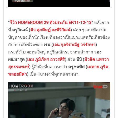
"
รีวิว HOMEROOM 29 ตัวประกัน EP.11-12-13
"
หลังจาก
ที่
ครูวิณณ์ (
มิว ศุภศิษฏ์ จงชีวีวัฒน์
)
ค่อย ๆ แกะทีละปม
ปัญหาของเด็กนักเรียน ที่มองว่าเป็นเบาะแสหรือเกี่ยวข้อง
กับการเสียชีวิตของ
เรน (
เจน กุลจิราณัฐ วรรักษา
)
กระทั่งไปเจอตอใหญ่ ครูวิณณ์กระชากหน้ากาก
รอง
ผอ.มารุต (
เอม ภูมิภัทร ถาวรศิริ
)
ส่วน
บีบี (
มิวสิค แพรวา
สุธรรมพงษ์
)
รู้สึกผิดที่กล่าวหาว่า
ครูชลทิศ (
เพทาย ภูริต
พลอยมีค่า
)
เป็น Hunter ที่ทุกคนตามหา