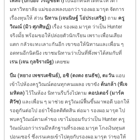
เพลง (ปกป้อง วรัญช์ธิตา)
เป็นอีกคนที่ได้ทันโควต้า
มหาวิทยาลัย แม่ของเพลงบอกว่า รองผอ.มารุต จัดการ
เรื่องทุนให้ ส่วน
นิทาน (เจนนิษฐ์ โอ่ประเสริฐ)
ถาม
ครู
วิณณ์ (มิว ศุภศิษฏ์)
เรื่อง รองผอ.มารุต ว่าเป็น Hunter
จริงมั้ย พร้อมขอให้ปล่อยตัวนักเรียน เพราะเพื่อนเสียง
แตก กลัวจะทะเลาะกันอีก เขาขอให้นิทานและเพื่อน ๆ
อดทนอีกนิดนึง เขาชมนิทานว่าเป็นที่พึ่งพาได้สมกับที่
เรน (เจน กุลจิราณัฐ)
เคยชม
บีม (หยาง เพชรเตชินธ์), อชิ (ตงตง ธนธัช), ตะวัน
แอบ
เข้าไปห้องครูวิณณ์ตอนทุกคนเผลอ เขาขัง
ต้นกล้า (พีเจ
มหิดล)
ไว้ในห้อง นิทานรีบวิ่งไปตาม
คอปเตอร์ (มาร์ค
ศิวัช)
และเพื่อน ๆ มาช่วย ครูวิณณ์ฟื้นขึ้นมาพอดี บอกให้
รอดูกันต่อไป อย่าใช้อคติตัดสิน ต่อมา รองผอ.มารุต ไป
พบครูวิณณ์ตามคำขอ เขาไม่ยอมรับว่าเป็น Hunter ครู
วิณณ์บอกว่าเรนมีหลักฐานที่รองผอ.มารุต โกงเงินทุนส
ปอนเซอร์ ซึ่งเรนเคยเข้าไปคุยกับรองผอ.มารุต ว่าขอให้