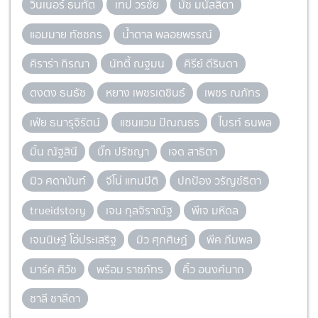
วินเนอร์ ธนทัต
เทป วรชัย
มัช มนัสสิตา
แอมมาย ทัชชกร
น้ำตาล พลอยพรรณ์
คิราร่า กิรณา
นัทตี้ ณฐมน
คิรีย์ ดีรินดา
ตงตง ธนธัช
หยาง เพชรเตชินธ์
เพชร ณภัทร
เฟ่ย ธนารุจิรัตน์
แซนแวน ปัณณธร
ไบรท์ ธนพล
มิ้น ณัฐสินี
บิ๊ก ปรัชญา
เจด สาธิตา
มิว ศดานันท์
จีโน่ แทนปิติ
ปกป้อง วรัญช์ธิตา
trueidstory
เจน กุลจิราณัฐ
พีเจ มหิดล
เจนนิษฐ์ โอ่ประเสริฐ
มิว ศุภศิษฏ์
พีค ภีมพล
มาร์ค ศิวัช
พร้อม ราชภัทร
คิ้ว อนงค์นาถ
ชาลี ชาลีดา