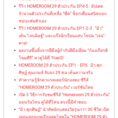
รีวิว HOMEROOM 29 ตัวประกัน EP.4-5 : อัปเดต
จำนวนตัวประกันที่เหลือ "พีค" ช็อกเพื่อนสนิทแอบ
ชอบแฟนตัวเอง
รีวิว HOMEROOM 29 ตัวประกัน EP.1-2-3 : "มิว"
เค้น "เจนนิษฐ์" และแก๊งนักเรียนแสบ ไขปม "เจน"
ตาย!
ผลงานขึ้นหิ้งจากฝีมือผู้กำกับฝีมือเยี่ยม "ก้องเกียรติ
โขมศิริ" หาดูได้ที่ TrueID
HOMEROOM 29 ตัวประกัน EP.1 - EP.5 : มิว ศุภ
ศิษฏ์ คุมเกมส์ จับนร.29 คน เค้นความจริง
ทำความรู้จักคาแรคเตอร์นักแสดง ซีรีส์
"HOMEROOM 29 ตัวประกัน" เวอร์ชั่นไทย
เปิด 3 วิธีการรับชมซีรีส์ "Homeroom 29 ตัวประกัน"
ออนวันไหน ดูได้ที่ไหน ตรงนี้มีคำตอบ
"มิว ศุภศิษฏ์" นำทัพนักแสดงวัยรุ่นกว่า 30 ชีวิต เปิด
เทอมสอนบทเรียนสุดโหดใน "HOMEROOM 29 ตัว