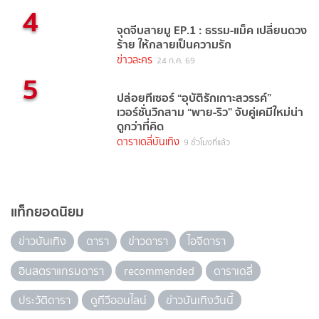
4
จุดจีบสายมู EP.1 : ธรรม-แม็ค เปลี่ยนดวง
ร้าย ให้กลายเป็นความรัก
ข่าวละคร
24 ก.ค. 69
5
ปล่อยทีเซอร์ “อุบัติรักเกาะสวรรค์”
เวอร์ชั่นวิกสาม “พาย-ริว” จับคู่เคมีใหม่น่า
ดูกว่าที่คิด
ดาราเดลี่บันเทิง
9 ชั่วโมงที่แล้ว
แท็กยอดนิยม
ข่าวบันเทิง
ดารา
ข่าวดารา
ไอจีดารา
อินสตราแกรมดารา
recommended
ดาราเดลี่
ประวัติดารา
ดูทีวีออนไลน์
ข่าวบันเทิงวันนี้