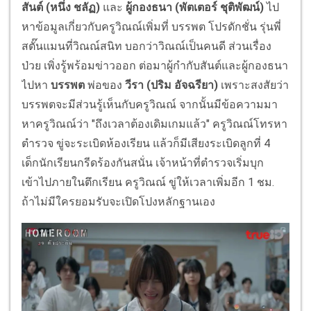
สันต์ (หนึ่ง ชลัฏ)
และ
ผู้กองธนา (พัตเตอร์ ชุติพัฒน์)
ไป
หาข้อมูลเกี่ยวกับครูวิณณ์เพิ่มที่ บรรพต โปรดักชั่น รุ่นพี่
สตั๊นแมนที่วิณณ์สนิท บอกว่าวิณณ์เป็นคนดี ส่วนเรื่อง
ป่วย เพิ่งรู้พร้อมข่าวออก ต่อมาผู้กำกับสันต์และผู้กองธนา
ไปหา
บรรพต
พ่อของ
วีรา (ปริม อัจฉรียา)
เพราะสงสัยว่า
บรรพตจะมีส่วนรู้เห็นกับครูวิณณ์ จากนั้นมีข้อความมา
หาครูวิณณ์ว่า "ถึงเวลาต้องเดิมเกมแล้ว" ครูวิณณ์โทรหา
ตำรวจ ขู่จะระเบิดห้องเรียน แล้วก็มีเสียงระเบิดลูกที่ 4
เด็กนักเรียนกรีดร้องกันสนั่น เจ้าหน้าที่ตำรวจเริ่มบุก
เข้าไปภายในตึกเรียน ครูวิณณ์ ขู่ให้เวลาเพิ่มอีก 1 ชม.
ถ้าไม่มีใครยอมรับจะเปิดโปงหลักฐานเอง