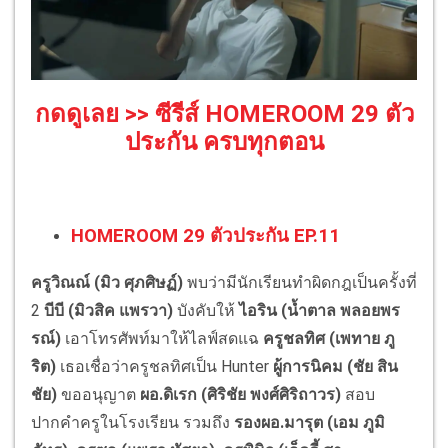
กดดูเลย >> ซีรีส์ HOMEROOM 29 ตัว
ประกัน ครบทุกตอน
HOMEROOM 29 ตัวประกัน EP.11
ครูวิณณ์ (มิว ศุภศิษฏ์)
พบว่ามีนักเรียนทำผิดกฎเป็นครั้งที่
2
บีบี (มิวสิค แพรวา)
บังคับให้
ไอริน (น้ำตาล พลอยพร
รณ์)
เอาโทรศัพท์มาให้ไลฟ์สดแฉ
ครูชลทิศ (เพทาย ภู
ริต)
เธอเชื่อว่าครูชลทิศเป็น Hunter
ผู้การนิคม (ชัย สิน
ชัย)
ขออนุญาต
ผอ.ดิเรก (ศิริชัย พงศ์ศิริถาวร)
สอบ
ปากคำครูในโรงเรียน รวมถึง
รองผอ.มารุต (เอม ภูมิ