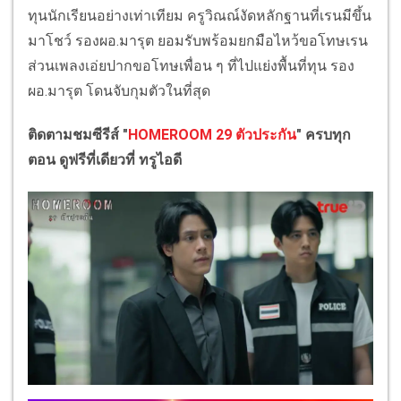
ทุนนักเรียนอย่างเท่าเทียม ครูวิณณ์งัดหลักฐานที่เรนมีขึ้น
มาโชว์ รองผอ.มารุต ยอมรับพร้อมยกมือไหว้ขอโทษเรน
ส่วนเพลงเอ่ยปากขอโทษเพื่อน ๆ ที่ไปแย่งพื้นที่ทุน รอง
ผอ.มารุต โดนจับกุมตัวในที่สุด
ติดตามชมซีรีส์ "
HOMEROOM 29 ตัวประกัน
" ครบทุก
ตอน ดูฟรีที่เดียวที่ ทรูไอดี