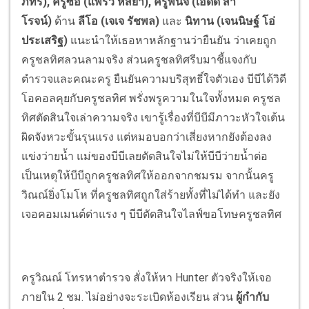
ภัทร), ครูซอ (แพรว หัสยา), ครูพินิจ (เอ็ดดี้ สา
โรจน์)
ด้าน
ลีโอ (เจเจ รัชพล)
และ
นิทาน (เจนนิษฐ์ โอ่
ประเสริฐ)
แนะนำให้เธอหาหลักฐานว่ายืนยัน ว่าเคยถูก
ครูชลทิศลวนลามจริง ส่วนครูชลทิศรีบมาชี้แจงกับ
ตำรวจและคณะครู ยืนยันความบริสุทธิ์ใจตัวเอง บีบีได้วิดี
โอคอลคุยกับครูชลทิศ พรั่งพรูความในใจทั้งหมด ครูชล
ทิศตัดสินใจเล่าความจริง เขารู้เรื่องที่บีบีมีภาวะหัวใจเต้น
ผิดจังหวะขั้นรุนแรง แต่หมอบอกว่าเสี่ยงหากยังต้องลง
แข่งว่ายน้ำ แม่ของบีบีเลยตัดสินใจไม่ให้บีบีว่ายน้ำต่อ
เป็นเหตุให้บีบีถูกครูชลทิศให้ออกจากชมรม จากนั้นครู
วิณณ์ยิ่งโมโห ที่ครูชลทิศถูกใส่ร้ายทั้งที่ไม่ได้ทำ และยัง
เจอคอมเมนต์ด่าแรง ๆ บีบีตัดสินใจไลฟ์ขอโทษครูชลทิศ
ครูวิณณ์ โทรหาตำรวจ สั่งให้หา Hunter ตัวจริงให้เจอ
ภายใน 2 ชม. ไม่อย่างจะระเบิดห้องเรียน ส่วน
ผู้กำกับ