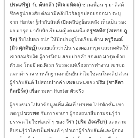
ประเสริฐ)
กับ
ต้นกล้า (พีเจ มหิดล)
ชวนเพื่อน ๆ มาลิสต์
ชื่อครูน่าสงสัย ต่อมามีคลิปไวรัลถูกปล่อยออกมา ระบุ
จาก Hunter ผู้กำกับสันต์ เปิดคลิปดูย้อนหลัง เห็นเป็น รอง
ผอ.มารุต มากับนักเรียนหญิงคนหนึ่ง
ครูชลทิศ (เพทาย ภู
ริต)
รีบไปบอก รปภ.ให้ปิดประตูโรงเรียน ด้าน
ครูวิณณ์
(มิว ศุภศิษฏ์)
เฉลยแล้วว่าเป็น รองผอ.มารุต และกดดันให้
เขายอมรับผิด ผู้การนิคม สอบปากคำ รองผอ.มารุต ด้วย
ตัวเอง โดยมี ผอ.ดิเรก รับรองแค่เรื่องการทำงาน เขาขอ
เวลาตำรวจ หาหลักฐานมายืนยันว่าไม่ใช่คนในคลิป ส่วน
ผู้กำกับสันต์ ไปสอบปากคำ
เจเจ
แฟนของ
ปริม (ชาลีดา
กิลเบิร์ต)
เพื่อตามหา Hunter ตัวจริง
ผู้กองธนา ไปหาข้อมูลเพิ่มเติมที่ บรรพต โปรดักชั่น เขา
เจอรูป
บรรพต
กับภรรยาเก่า ผู้กองธนาสืบตามจนรู้ว่า
บรรพต ไม่ใชพ่อแท้ ๆ ของ
วีรา (ปริม อัจฉรียา)
และตาม
สืบจนรู้ว่าใครเป็นพ่อแท้ ๆ ทำเอาผู้กำกับสันต์และผู้กอง