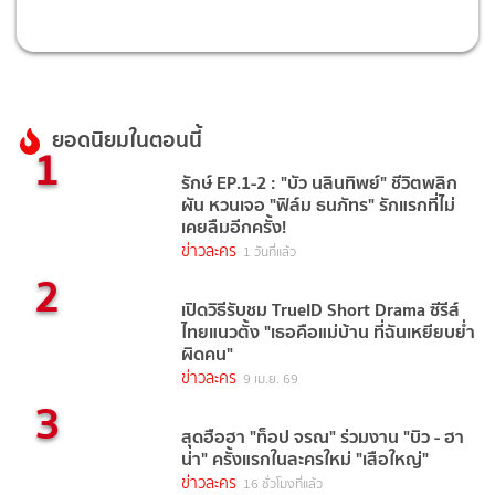
ยอดนิยมในตอนนี้
1
รักษ์ EP.1-2 : "บัว นลินทิพย์" ชีวิตพลิก
ผัน หวนเจอ "ฟิล์ม ธนภัทร" รักแรกที่ไม่
เคยลืมอีกครั้ง!
ข่าวละคร
1 วันที่แล้ว
2
เปิดวิธีรับชม TrueID Short Drama ซีรีส์
ไทยแนวตั้ง "เธอคือแม่บ้าน ที่ฉันเหยียบย่ำ
ผิดคน"
ข่าวละคร
9 เม.ย. 69
3
สุดฮือฮา "ท็อป จรณ" ร่วมงาน "บิว - ฮา
น่า" ครั้งแรกในละครใหม่ "เสือใหญ่"
ข่าวละคร
16 ชั่วโมงที่แล้ว