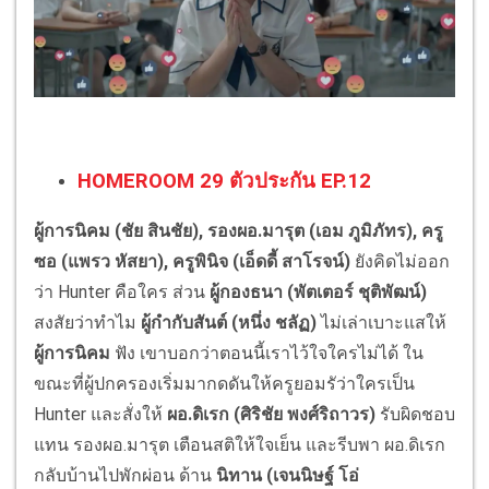
HOMEROOM 29 ตัวประกัน EP.12
ผู้การนิคม (ชัย สินชัย), รองผอ.มารุต (เอม ภูมิภัทร), ครู
ซอ (แพรว หัสยา), ครูพินิจ (เอ็ดดี้ สาโรจน์)
ยังคิดไม่ออก
ว่า Hunter คือใคร ส่วน
ผู้กองธนา (พัตเตอร์ ชุติพัฒน์)
สงสัยว่าทำไม
ผู้กำกับสันต์ (หนึ่ง ชลัฏ)
ไม่เล่าเบาะแสให้
ผู้การนิคม
ฟัง เขาบอกว่าตอนนี้เราไว้ใจใครไม่ได้ ใน
ขณะที่ผู้ปกครองเริ่มมากดดันให้ครูยอมรัว่าใครเป็น
Hunter และสั่งให้
ผอ.ดิเรก (ศิริชัย พงศ์ริถาวร)
รับผิดชอบ
แทน รองผอ.มารุต เตือนสติให้ใจเย็น และรีบพา ผอ.ดิเรก
กลับบ้านไปพักผ่อน ด้าน
นิทาน (เจนนิษฐ์ โอ่