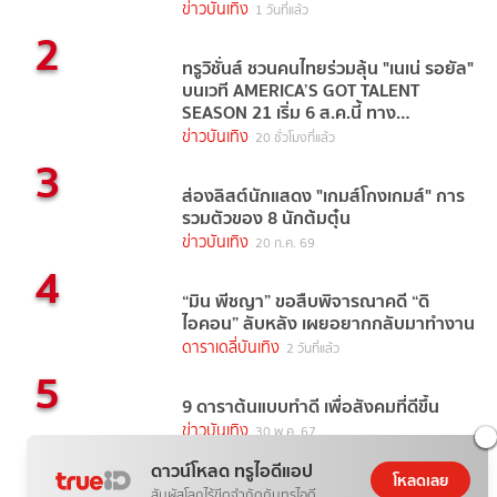
ข่าวบันเทิง
1 วันที่แล้ว
2
ทรูวิชั่นส์ ชวนคนไทยร่วมลุ้น "เนเน่ รอยัล"
บนเวที AMERICA’S GOT TALENT
SEASON 21 เริ่ม 6 ส.ค.นี้ ทาง
TrueVisions NOW
ข่าวบันเทิง
20 ชั่วโมงที่แล้ว
3
ส่องลิสต์นักแสดง "เกมส์โกงเกมส์" การ
รวมตัวของ 8 นักต้มตุ๋น
ข่าวบันเทิง
20 ก.ค. 69
4
“มิน พีชญา” ขอสืบพิจารณาคดี “ดิ
ไอคอน” ลับหลัง เผยอยากกลับมาทำงาน
ดาราเดลี่บันเทิง
2 วันที่แล้ว
5
9 ดาราต้นแบบทำดี เพื่อสังคมที่ดีขึ้น
ข่าวบันเทิง
30 พ.ค. 67
ดาวน์โหลด ทรูไอดีแอป
โหลดเลย
สัมผัสโลกไร้ขีดจำกัดกับทรูไอดี