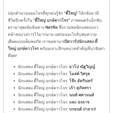
ปลุกตำนานจอมโจรที่ทุกคนรู้จัก
"ตี๋ใหญ่
" ให้กลับมามี
ชีวิตอีกครั้งใน
"ตี๋ใหญ่ ฤกษ์ดาวโจร"
ภาพยนตร์แอ็กชัน
ดราม่าสุดเข้มข้นทาง
Netflix
ซึ่งรวมพลนักแสดงแถว
หน้าของวงการไว้มากมาย แต่ก่อนจะไปรับชมความ
เดือดแบบเต็มพอกัด เราขอพามา
เปิดวาร์ปนักแสดง ตี๋
ใหญ่ ฤกษ์ดาวโจร
พร้อมเจาะลึกบทบาทสำคัญที่น่าจับตา
ที่สุด!
นักแสดง ตี๋ใหญ่ ฤกษ์ดาวโจร:
อาโป ณัฐวิญญ์
นักแสดง ตี๋ใหญ่ ฤกษ์ดาวโจร:
โมสต์ วิศรุต
นักแสดง ตี๋ใหญ่ ฤกษ์ดาวโจร:
โจ๊ก อัครินทร์
นักแสดง ตี๋ใหญ่ ฤกษ์ดาวโจร:
เก้า สุภัสสรา
นักแสดง ตี๋ใหญ่ ฤกษ์ดาวโจร:
นนท์ ศดานนท์
นักแสดง ตี๋ใหญ่ ฤกษ์ดาวโจร:
แฉะ องอาจ
นักแสดง ตี๋ใหญ่ ฤกษ์ดาวโจร:
บรอนต์ ปาลาเร่