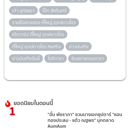
เก้า สุภัสสรา
โจ๊ก อัครินทร์
รายชื่อนักแสดง ตี๋ใหญ่ ฤกษ์ดาวโจร
เปิดวาร์ป ตี๋ใหญ่ ฤกษ์ดาวโจร
ตี๋ใหญ่ ฤกษ์ดาวโจร Netflix
ข่าวบันเทิง
ข่าวบันเทิงวันนี้
ไอจีดารา
อินสตาแกรมดารา
ยอดนิยมในตอนนี้
1
"อั้ม พัชราภา" ชวนนางเอกซุปตาร์ "แอน
ทองประสม - แต้ว ณฐพร" บุกตลาด
AumAum