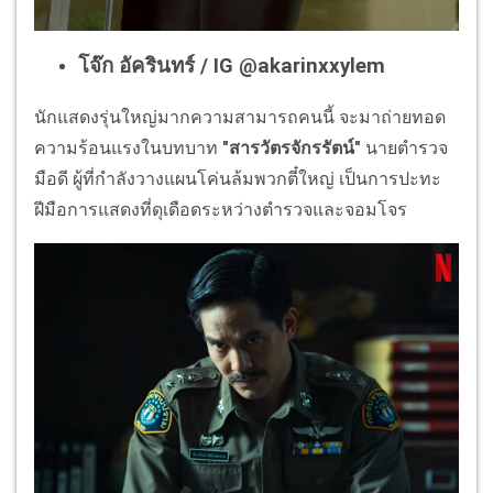
โจ๊ก อัครินทร์ /
IG @akarinxxylem
นักแสดงรุ่นใหญ่มากความสามารถคนนี้ จะมาถ่ายทอด
ความร้อนแรงในบทบาท
"สารวัตรจักรรัตน์"
นายตำรวจ
มือดี ผู้ที่กำลังวางแผนโค่นล้มพวกตี๋ใหญ่ เป็นการปะทะ
ฝีมือการแสดงที่ดุเดือดระหว่างตำรวจและจอมโจร