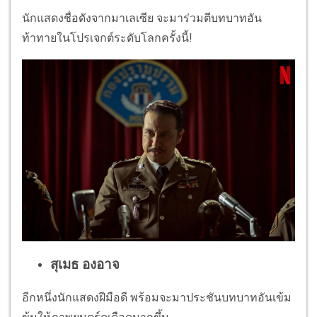
นักแสดงชื่อดังจากมาเลเซีย จะมาร่วมตีบทบาทอัน
ท้าทายในโปรเจกต์ระดับโลกครั้งนี้!
สุเมธ องอาจ
อีกหนึ่งนักแสดงฝีมือดี พร้อมจะมาประชันบทบาทอันเข้ม