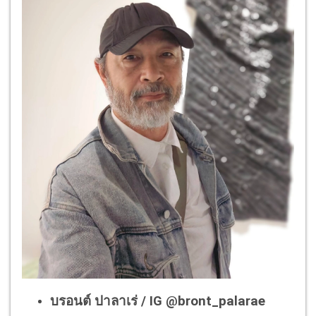
บรอนต์ ปาลาเร่ / IG @bront_palarae