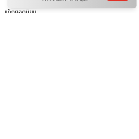
แท็กยอดนิยม
ดารา
ข่าวบันเทิง
ข่าวดารา
ไอจีดารา
อินสตราแกรมดารา
ประวัติดารา
recommended
ดูทีวีออนไลน์
ดาราเดลี่
เรื่องย่อ
10 ละคร-ซีรีส์ ยอดฮิต
ข่าวบันเทิงที่เกี่ยวข้อง