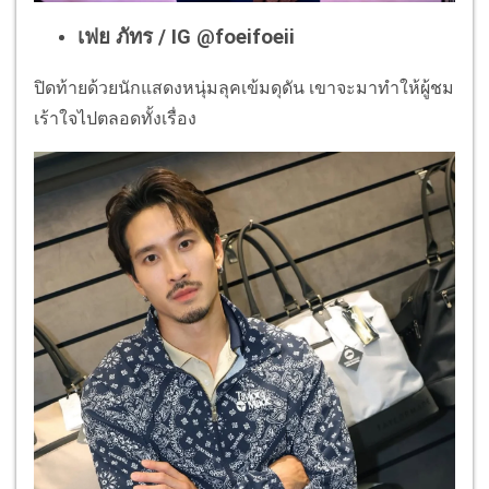
เฟย ภัทร / IG @foeifoeii
ปิดท้ายด้วยนักแสดงหนุ่มลุคเข้มดุดัน เขาจะมาทำให้ผู้ชม
เร้าใจไปตลอดทั้งเรื่อง