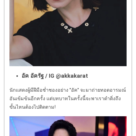
อัค อัครัฐ / IG @akkakarat
นักแสดงผู้มีฝีมือช่ำชองอย่าง "อัค" จะมาถ่ายทอดอารมณ์
อันเข้มข้นอีกครั้ง แต่บทบาทในครั้งนี้จะพาเราดำดิ่งถึง
ขั้นไหนต้องไปติดตาม!